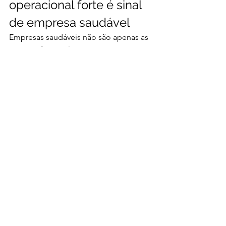
operacional forte é sinal 
de empresa saudável
Empresas saudáveis não são apenas as 
que vendem muito, mas as que 
transformam receita em resultado 
consistente.
Aumentar a margem operacional não 
significa reduzir equipe. Significa 
melhorar processos, ajustar preços, 
eliminar desperdícios e usar dados 
para tomar decisões mais inteligentes.
Cortar pode parecer solução rápida. 
Estruturar é o caminho sustentável.