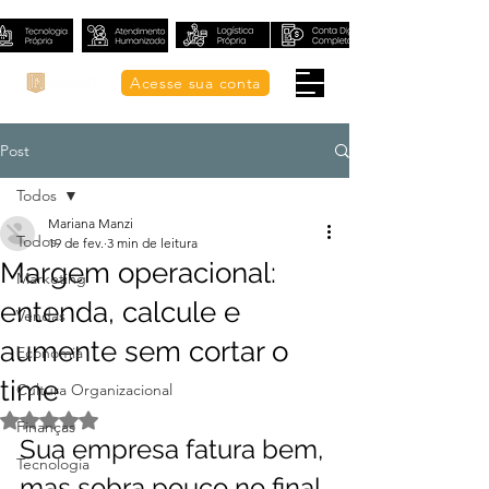
Acesse sua conta
Post
Todos
Mariana Manzi
Todos
19 de fev.
3 min de leitura
Margem operacional:
Marketing
entenda, calcule e
Vendas
aumente sem cortar o
Economia
time
Cultura Organizacional
Avaliado com NaN de 5 estrelas.
Finanças
Sua empresa fatura bem, 
Tecnologia
mas sobra pouco no final 