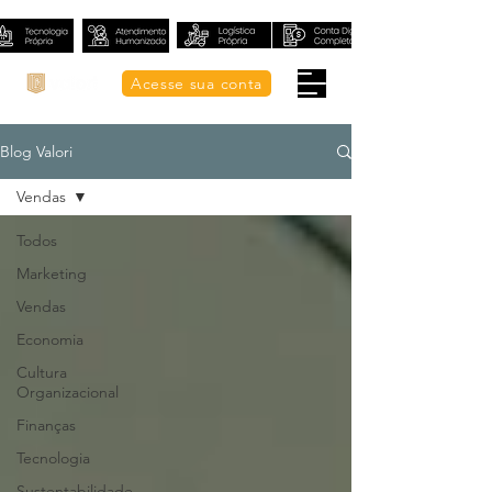
Acesse sua conta
Blog Valori
Vendas
Todos
Marketing
Vendas
Economia
Cultura
Organizacional
Finanças
Tecnologia
Sustentabilidade