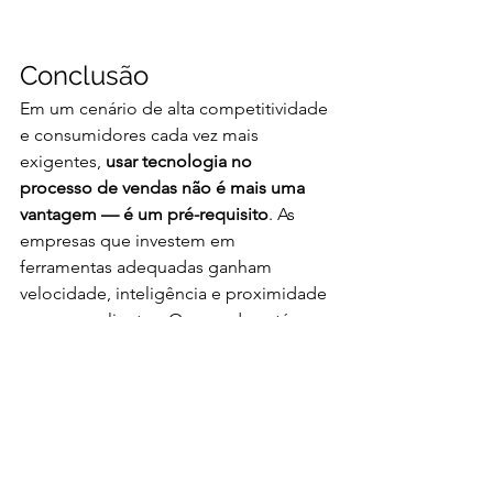
Conclusão
Em um cenário de alta competitividade 
e consumidores cada vez mais 
exigentes, 
usar tecnologia no 
processo de vendas não é mais uma 
vantagem — é um pré-requisito
. As 
empresas que investem em 
ferramentas adequadas ganham 
velocidade, inteligência e proximidade 
com seus clientes. O segredo está em 
combinar automação com 
personalização, dados com estratégia, 
e tecnologia com relacionamento 
humano.
Na 
Valori
, acreditamos que tecnologia 