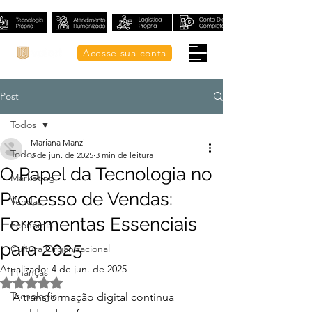
Acesse sua conta
Post
Todos
Mariana Manzi
Todos
3 de jun. de 2025
3 min de leitura
O Papel da Tecnologia no
Marketing
Processo de Vendas:
Vendas
Ferramentas Essenciais
Economia
para 2025
Cultura Organizacional
Atualizado:
4 de jun. de 2025
Finanças
Avaliado com NaN de 5 estrelas.
Tecnologia
A transformação digital continua 