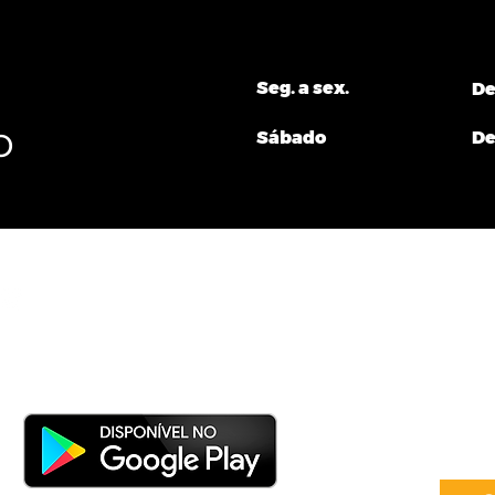
Seg. a sex.
De
o
Sábado
De
Po
Contra
nosso App!
co
Co
(
©2023 po