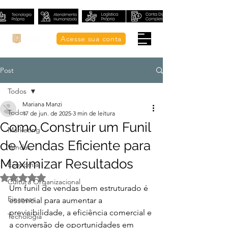
Acesse sua conta
Post
Todos
Mariana Manzi
Todos
17 de jun. de 2025
3 min de leitura
Como Construir um Funil
Marketing
de Vendas Eficiente para
Vendas
Maximizar Resultados
Economia
Avaliado com NaN de 5 estrelas.
Cultura Organizacional
Um funil de vendas bem estruturado é 
Finanças
essencial para aumentar a 
previsibilidade, a eficiência comercial e 
Tecnologia
a conversão de oportunidades em 