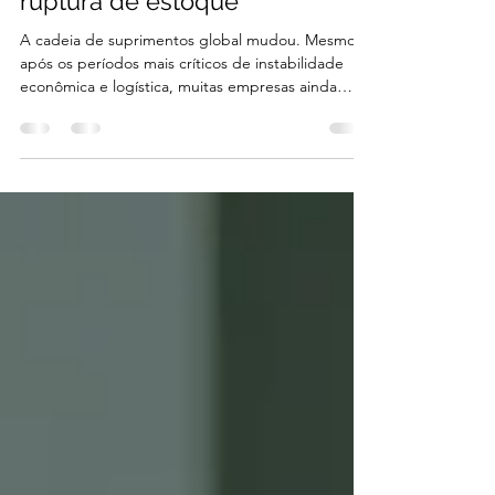
Cadeias de suprimento ainda
pressionadas: como evitar
ruptura de estoque
A cadeia de suprimentos global mudou. Mesmo
após os períodos mais críticos de instabilidade
econômica e logística, muitas empresas ainda
enfrentam atrasos, dificuldade de reposição,
aumento de custos operacionais e falta de
previsibilidade no abastecimento. E o impacto
mais perigoso disso aparece no estoque. Quando
produtos deixam de estar disponíveis no
momento certo, a empresa perde venda, perde
eficiência e, muitas vezes, perde credibilidade
com o cliente. A ruptura de est