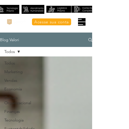
Acesse sua conta
Blog Valori
Todos
Todos
Marketing
Vendas
Economia
Cultura
Organizacional
Finanças
Tecnologia
Sustentabilidade