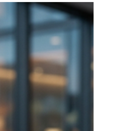
conclui uma compra online, existe uma estrutura
tecnológica e financeira bastante complexa
funcionando em poucos segundos. Apesar de
invisível para a maioria das pessoas, ela envolve
diversos participantes responsáveis por autorizar,
processar e liquidar cada transação. Um desses
participantes é a subadquirência, peça
fundamental para o funcion