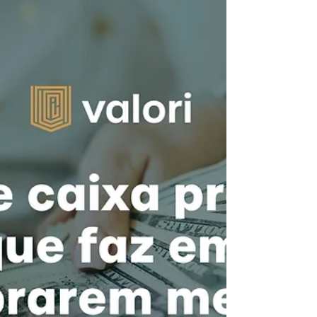
Quando os resultados não aparecem na
velocidade esperada, muitas empresas chegam à
mesma conclusão: "A equipe precisa produzir
mais." Mas, na maioria das vezes, esse não é o
verdadeiro problema. O que está consumindo
tempo, recursos e energia não é a falta de
esforço. É o retrabalho. Tarefas refeitas,
informações corrigidas, processos revisados e
erros que poderiam ter sido evitados fazem com
que equipes ocupadas entreguem menos do que
poderiam. O mais preocupante é que muita