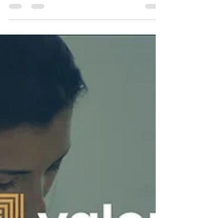
Como melhorar sua presença
digital sem aumentar o
orçamento
Quando os resultados digitais não aparecem, a
primeira reação de muitas empresas é pensar em
aumentar o orçamento. Mais anúncios. Mais
campanhas. Mais investimento. Mas existe um
detalhe importante que muitos gestores ignoram:
nem sempre o problema está na quantidade de
recursos investidos. Em muitos casos, o verdadeiro
desafio está na eficiência da estratégia. É comum
encontrar empresas que investem valores
significativos em marketing e ainda possuem baixa
visibilidade, pouc