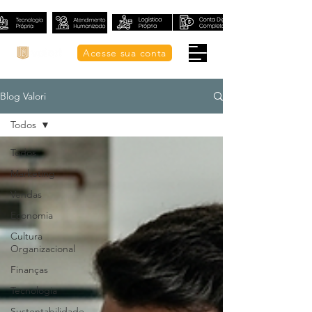
Acesse sua conta
Blog Valori
Todos
Todos
Marketing
Vendas
Economia
Cultura
Organizacional
Finanças
Tecnologia
Sustentabilidade