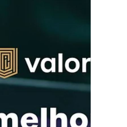
ele está longe de ser o único que deve influenciar
a decisão. Uma maquininha faz parte da operação
da empresa. Se ela apresentar instabilidade,
atrasar recebimentos ou oferecer um suporte
inefic