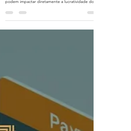
Aceitar pagamentos com cartão é essencial para a
maioria das empresas, mas os custos envolvidos
podem impactar diretamente a lucratividade do
negócio. Taxas por transação, aluguel de
equipamentos, antecipação de recebíveis e outros
encargos fazem parte da rotina de quem utiliza
maquininhas de cartão. No entanto, reduzir esses
custos não significa simplesmente buscar a menor
taxa disponível no mercado. Uma decisão baseada
apenas no preço pode resultar em problemas
como suporte