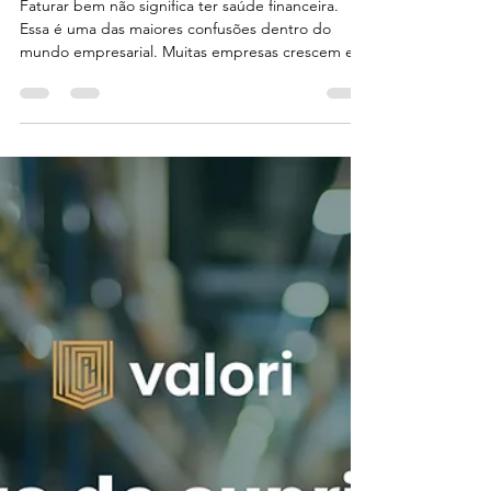
Mariana Manzi
26 de mai.
4 min de leitura
Fluxo de caixa projetado: o
erro que faz empresas
quebrarem mesmo faturando
bem
Faturar bem não significa ter saúde financeira.
Essa é uma das maiores confusões dentro do
mundo empresarial. Muitas empresas crescem em
vendas, aumentam operação, expandem equipe e
conquistam novos clientes. Mas, mesmo assim,
entram em crise financeira. O motivo quase nunca
está apenas na receita. O problema normalmente
está na falta de previsibilidade financeira. E é
exatamente aí que entra um dos indicadores mais