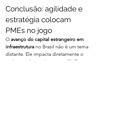
Conclusão: agilidade e 
estratégia colocam 
PMEs no jogo
O 
avanço do capital estrangeiro em 
infraestrutura
 no Brasil não é um tema 
distante. Ele impacta diretamente o 
ambiente de negócios para PMEs. 
Empresas que souberem se posicionar 
com agilidade, foco e estrutura podem 
aproveitar esse momento para crescer 
com previsibilidade.
Mais do que reagir ao movimento, é 
hora de se preparar para fazer parte 
dele.