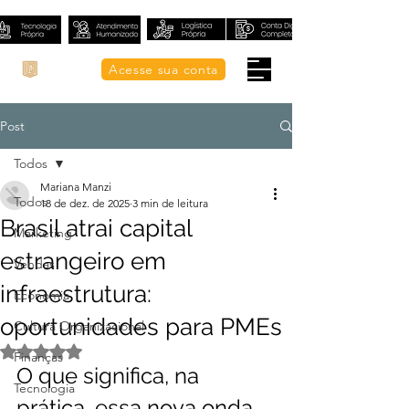
Acesse sua conta
Post
Todos
Mariana Manzi
Todos
18 de dez. de 2025
3 min de leitura
Brasil atrai capital
Marketing
estrangeiro em
Vendas
infraestrutura:
Economia
oportunidades para PMEs
Cultura Organizacional
Avaliado com NaN de 5 estrelas.
Finanças
O que significa, na 
Tecnologia
prática, essa nova onda 