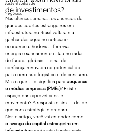
Sustentabilidade
de investimentos?
Negócios
Nas últimas semanas, os anúncios de 
grandes aportes estrangeiros em 
infraestrutura no Brasil voltaram a 
ganhar destaque no noticiário 
econômico. Rodovias, ferrovias, 
energia e saneamento estão no radar 
de fundos globais — sinal de 
confiança renovada no potencial do 
país como hub logístico e de consumo.
Mas o que isso significa para 
pequenas 
e médias empresas (PMEs)
? Existe 
espaço para aproveitar esse 
movimento? A resposta é sim — desde 
que com estratégia e preparo.
Neste artigo, você vai entender como 
o avanço do capital estrangeiro em 
infraestrutura
 pode criar janelas reais 