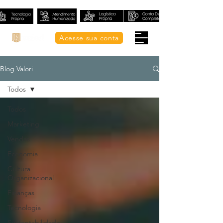
Acesse sua conta
Blog Valori
Todos
Todos
Marketing
Vendas
Economia
Cultura
Organizacional
Finanças
Tecnologia
Sustentabilidade