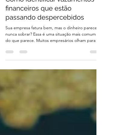
Mariana Manzi
7 de abr.
3 min de leitura
Como identificar vazamentos
financeiros que estão
passando despercebidos
Sua empresa fatura bem, mas o dinheiro parece
nunca sobrar? Essa é uma situação mais comum
do que parece. Muitos empresários olham para o
faturamento e acreditam que o negócio está
saudável, mas na prática enfrentam dificuldades
para gerar caixa consistente. Na maioria dos
casos, o problema não está na receita, mas nos
vazamentos financeiros que passam
despercebidos no dia a dia da operação.
Pequenas perdas, quando acumuladas, podem
comprometer significativamente a margem e