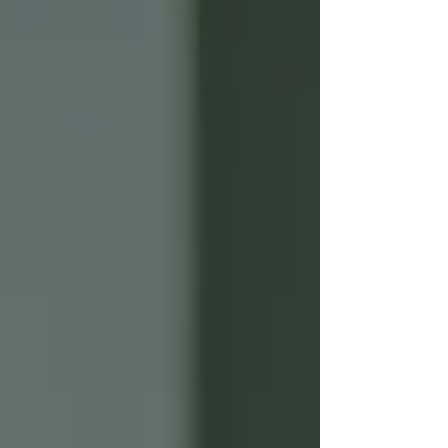
baixo interesse e dificuldade para converter. Esse
cenário revela um problema estrutural. Não é falta
de investimento. É falta de estratégia orientada à
geração de leads qualificados. A verdade é que
ger