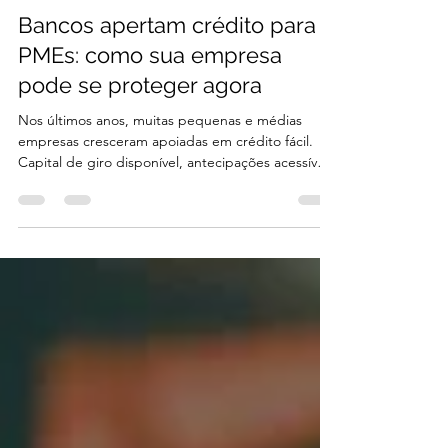
Mariana Manzi
12 de mai.
4 min de leitura
Bancos apertam crédito para
PMEs: como sua empresa
pode se proteger agora
Nos últimos anos, muitas pequenas e médias
empresas cresceram apoiadas em crédito fácil.
Capital de giro disponível, antecipações acessíveis,
linhas bancárias mais flexíveis e um mercado
aquecido criaram uma sensação de estabilidade
para grande parte das PMEs. Mas o cenário
mudou. Os bancos estão mais seletivos, as análises
de risco ficaram mais rigorosas e o acesso ao
crédito começou a diminuir justamente para
empresas que mais dependem dele para manter
operação, estoque e c