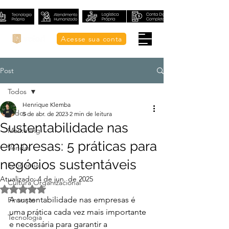
Acesse sua conta
Post
Todos
Henrique Klemba
Todos
5 de abr. de 2023
2 min de leitura
Sustentabilidade nas
Marketing
empresas: 5 práticas para
Vendas
negócios sustentáveis
Economia
Atualizado:
4 de jun. de 2025
Cultura Organizacional
Avaliado com NaN de 5 estrelas.
A sustentabilidade nas empresas é 
Finanças
uma prática cada vez mais importante 
Tecnologia
e necessária para garantir a 