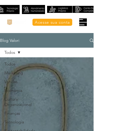
Acesse sua conta
Blog Valori
Todos
Todos
Marketing
Vendas
Economia
Cultura
Organizacional
Finanças
Tecnologia
Sustentabilidade