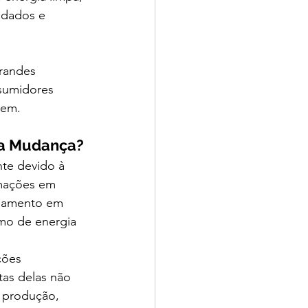
 dados e 
randes 
sumidores 
mem.
sa Mudança?
te devido à 
mações em 
namento em 
umo de energia 
ções 
tas delas não 
 produção, 