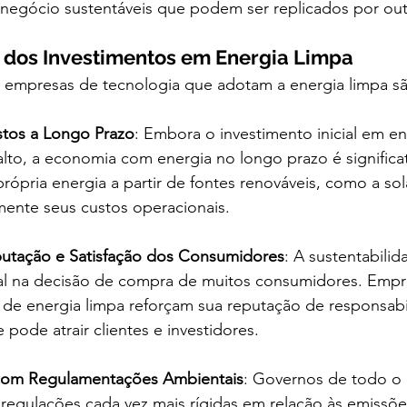
negócio sustentáveis que podem ser replicados por out
s dos Investimentos em Energia Limpa
s empresas de tecnologia que adotam a energia limpa sã
tos a Longo Prazo
: Embora o investimento inicial em en
alto, a economia com energia no longo prazo é significa
rópria energia a partir de fontes renováveis, como a so
amente seus custos operacionais.
putação e Satisfação dos Consumidores
: A sustentabilid
al na decisão de compra de muitos consumidores. Empr
 de energia limpa reforçam sua reputação de responsabil
 pode atrair clientes e investidores.
om Regulamentações Ambientais
: Governos de todo o
egulações cada vez mais rígidas em relação às emissõe