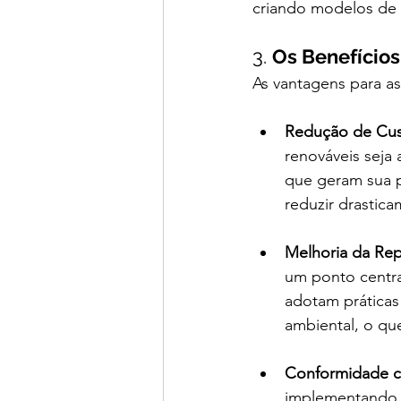
criando modelos de 
3. 
Os Benefício
As vantagens para a
Redução de Cus
renováveis seja 
que geram sua p
reduzir drastic
Melhoria da Re
um ponto centr
adotam práticas
ambiental, o que
Conformidade c
implementando r