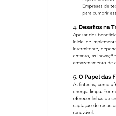
Empresas de tec
para cumprir ess
4. 
Desafios na T
Apesar dos benefício
inicial de implement
intermitente, depend
entanto, as inovaçõ
armazenamento de en
5. 
O Papel das F
As fintechs, como a 
energia limpa. Por 
oferecer linhas de cr
captação de recursos
renovável.