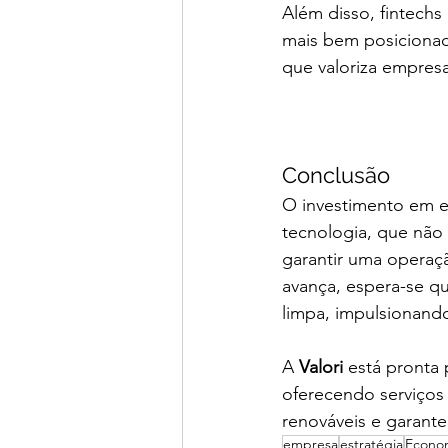
Além disso, fintechs
mais bem posicionad
que valoriza empres
Conclusão
O investimento em en
tecnologia, que não
garantir uma operaçã
avança, espera-se q
limpa, impulsionando
A 
Valori
 está pronta
oferecendo serviços 
renováveis e garant
empresa
estratégia
Econo