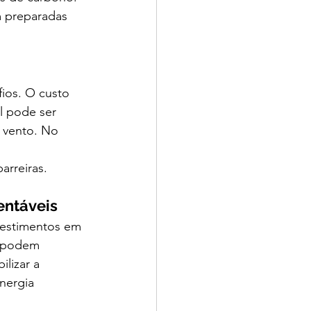
 preparadas 
fios. O custo 
l pode ser 
 vento. No 
 
arreiras.
entáveis
vestimentos em 
s podem 
ilizar a 
nergia 