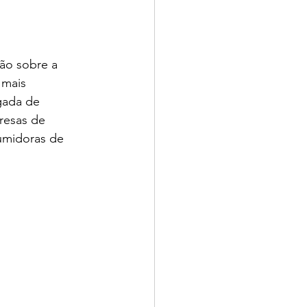
ão sobre a 
 mais 
gada de 
resas de 
umidoras de 