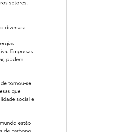
ros setores.
o diversas:
ergias 
tiva. Empresas 
lar, podem 
ade tornou-se 
esas que 
idade social e 
 mundo estão 
s de carbono. 