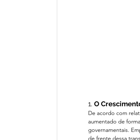
1. 
O Cresciment
De acordo com relató
aumentado de forma 
governamentais. Emp
de frente dessa trans