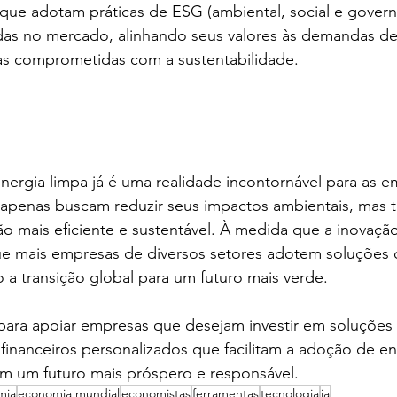
 que adotam práticas de ESG (ambiental, social e govern
as no mercado, alinhando seus valores às demandas de
as comprometidas com a sustentabilidade.
ergia limpa já é uma realidade incontornável para as e
 apenas buscam reduzir seus impactos ambientais, mas
o mais eficiente e sustentável. À medida que a inovaçã
ue mais empresas de diversos setores adotem soluções 
 a transição global para um futuro mais verde.
 para apoiar empresas que desejam investir em soluções 
financeiros personalizados que facilitam a adoção de en
em um futuro mais próspero e responsável.
mia
economia mundial
economistas
ferramentas
tecnologia
ia