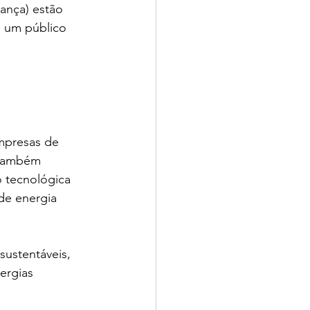
ança) estão 
 um público 
mpresas de 
 também 
o tecnológica 
de energia 
sustentáveis, 
ergias 