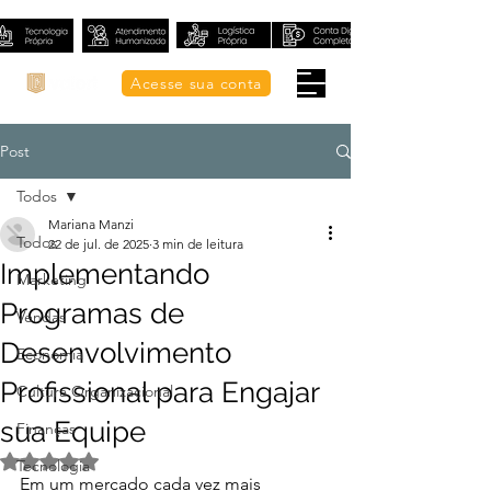
Acesse sua conta
Post
Todos
Mariana Manzi
Todos
22 de jul. de 2025
3 min de leitura
Implementando
Marketing
Programas de
Vendas
Desenvolvimento
Economia
Profissional para Engajar
Cultura Organizacional
sua Equipe
Finanças
Avaliado com NaN de 5 estrelas.
Tecnologia
Em um mercado cada vez mais 