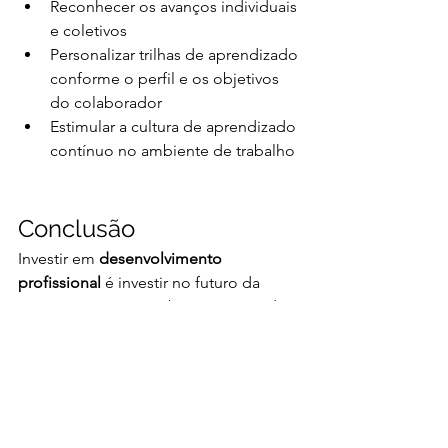
Reconhecer os avanços individuais 
e coletivos
Personalizar trilhas de aprendizado 
conforme o perfil e os objetivos 
do colaborador
Estimular a cultura de aprendizado 
contínuo no ambiente de trabalho
Conclusão
Investir em 
desenvolvimento 
profissional
 é investir no futuro da 
empresa. Programas bem estruturados 
fortalecem o capital humano, 
aumentam a retenção de talentos e 
geram um ciclo virtuoso de 
engajamento e crescimento. Em um 
cenário onde a adaptação constante é 