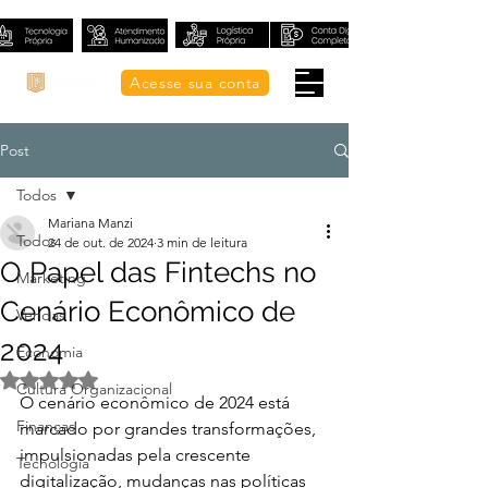
Acesse sua conta
Post
Todos
Mariana Manzi
Todos
24 de out. de 2024
3 min de leitura
O Papel das Fintechs no
Marketing
Cenário Econômico de
Vendas
2024
Economia
Avaliado com NaN de 5 estrelas.
Cultura Organizacional
O cenário econômico de 2024 está 
Finanças
marcado por grandes transformações, 
impulsionadas pela crescente 
Tecnologia
digitalização, mudanças nas políticas 