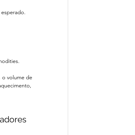
 esperado. 
odities.
, o volume de 
raquecimento, 
adores 