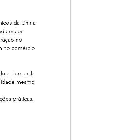
icos da China 
nda maior 
eração no 
m no comércio 
ndo a demanda 
ilidade mesmo 
ções práticas.