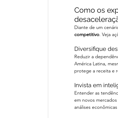
Como os exp
desaceleraç
Diante de um cenário
competitivo
. Veja aç
Diversifique de
Reduzir a dependênc
América Latina, mes
protege a receita e 
Invista em intel
Entender as tendênci
em novos mercados po
análises econômicas