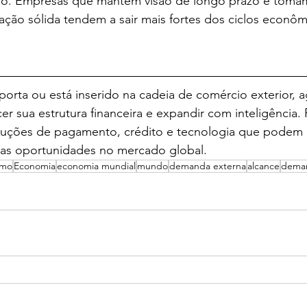
ão. Empresas que mantêm visão de longo prazo e toma
ção sólida tendem a sair mais fortes dos ciclos econôm
orta ou está inserido na cadeia de comércio exterior, a
r sua estrutura financeira e expandir com inteligência. 
oluções de pagamento, crédito e tecnologia que podem 
vas oportunidades no mercado global.
smo
Economia
economia mundial
mundo
demanda externa
alcance
dema