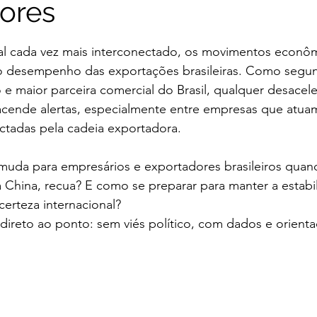
ores
e 5 estrelas.
l cada vez mais interconectado, os movimentos econôm
no desempenho das exportações brasileiras. Como segu
 maior parceira comercial do Brasil, qualquer desacel
acende alertas, especialmente entre empresas que atua
ctadas pela cadeia exportadora.
 muda para empresários e exportadores brasileiros qua
a China, recua? E como se preparar para manter a estab
erteza internacional?
direto ao ponto: sem viés político, com dados e orienta