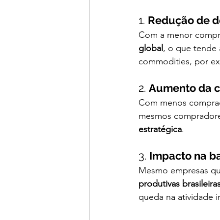
1. 
Redução de d
Com a menor compra 
global
, o que tende 
commodities, por ex
2. 
Aumento da c
Com menos comprado
mesmos compradores
estratégica
.
3. 
Impacto na ba
Mesmo empresas que
produtivas brasile
queda na atividade i