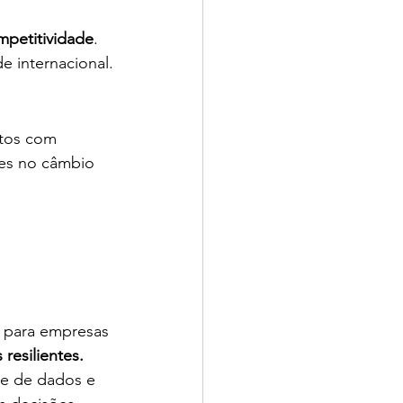
ompetitividade
. 
e internacional.
atos com 
es no câmbio 
 para empresas 
resilientes.
se de dados e 