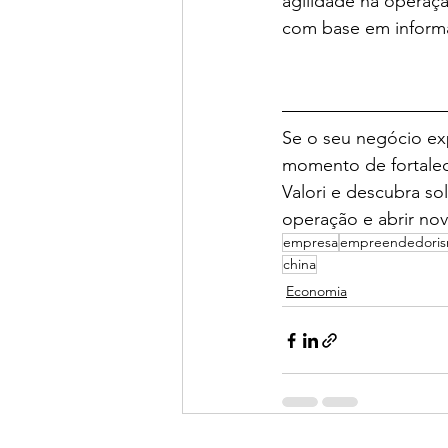
agilidade na operaç
com base em informa
Se o seu negócio exp
momento de fortalece
Valori e descubra s
operação e abrir no
empresa
empreendedori
china
Economia