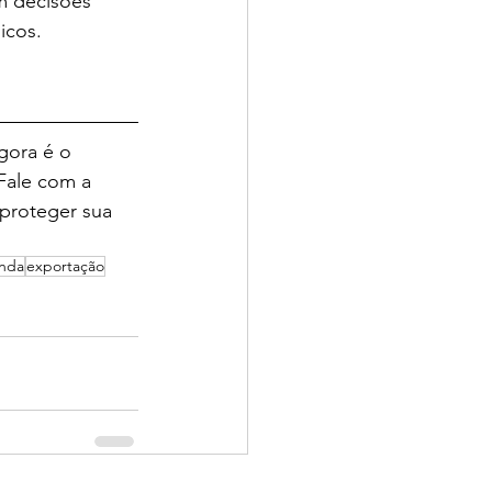
m decisões 
icos.
gora é o 
Fale com a 
proteger sua 
nda
exportação