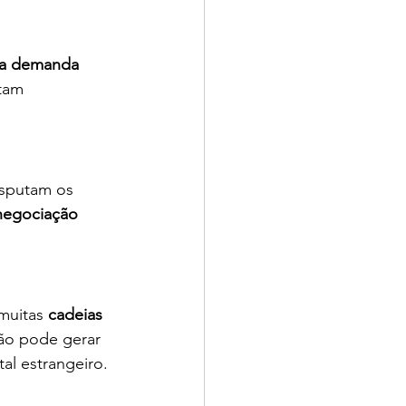
a demanda 
tam 
sputam os 
 negociação 
muitas 
cadeias 
ção pode gerar 
al estrangeiro.