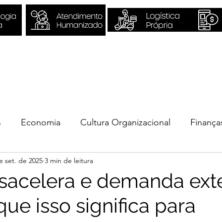
Sobre Nós
Quero ser Valori
s
Economia
Cultura Organizacional
Finança
e set. de 2025
3 min de leitura
ios
sacelera e demanda ext
que isso significa para