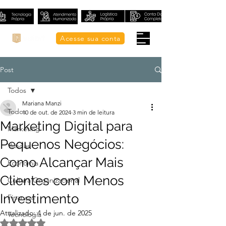
Acesse sua conta
Post
Todos
Mariana Manzi
Todos
10 de out. de 2024
3 min de leitura
Marketing Digital para
Marketing
Pequenos Negócios:
Vendas
Como Alcançar Mais
Economia
Clientes com Menos
Cultura Organizacional
Investimento
Finanças
Atualizado:
4 de jun. de 2025
Tecnologia
Avaliado com NaN de 5 estrelas.