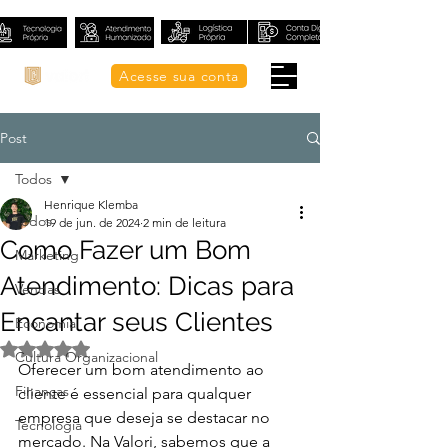
Acesse sua conta
Post
Todos
Henrique Klemba
Todos
19 de jun. de 2024
2 min de leitura
Como Fazer um Bom
Marketing
Atendimento: Dicas para
Vendas
Encantar seus Clientes
Economia
Avaliado com NaN de 5 estrelas.
Cultura Organizacional
Oferecer um bom atendimento ao 
Finanças
cliente é essencial para qualquer 
empresa que deseja se destacar no 
Tecnologia
mercado. Na Valori, sabemos que a 