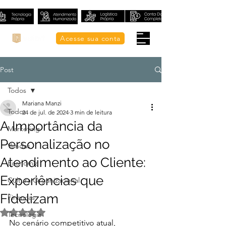
Acesse sua conta
Post
Todos
Mariana Manzi
Todos
24 de jul. de 2024
3 min de leitura
A Importância da
Marketing
Personalização no
Vendas
Atendimento ao Cliente:
Economia
Experiências que
Cultura Organizacional
Fidelizam
Finanças
Avaliado com NaN de 5 estrelas.
Tecnologia
No cenário competitivo atual, 