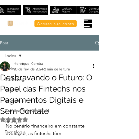
Acesse sua conta
Post
Todos
Henrique Klemba
Todos
23 de fev. de 2024
2 min de leitura
Desbravando o Futuro: O
Marketing
Papel das Fintechs nos
Vendas
Pagamentos Digitais e
Economia
Sem Contato
Cultura Organizacional
Avaliado com NaN de 5 estrelas.
Finanças
No cenário financeiro em constante 
Tecnologia
evolução, as fintechs têm 