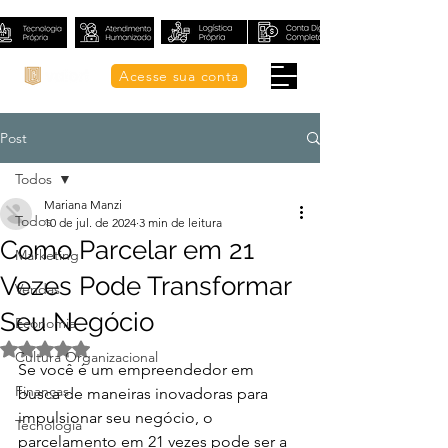
Acesse sua conta
Post
Todos
Mariana Manzi
Todos
10 de jul. de 2024
3 min de leitura
Como Parcelar em 21
Marketing
Vezes Pode Transformar
Vendas
Seu Negócio
Economia
Avaliado com NaN de 5 estrelas.
Cultura Organizacional
Se você é um empreendedor em 
Finanças
busca de maneiras inovadoras para 
impulsionar seu negócio, o 
Tecnologia
parcelamento em 21 vezes pode ser a 