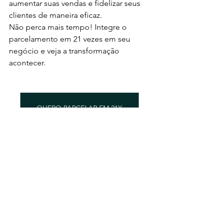
aumentar suas vendas e fidelizar seus 
clientes de maneira eficaz.
Não perca mais tempo! Integre o 
parcelamento em 21 vezes em seu 
negócio e veja a transformação 
acontecer.
QUERO PARCELAR EM 21X
Se você gostou deste artigo e quer 
saber mais sobre como a Valori pode 
ajudar seu negócio a crescer, entre em 