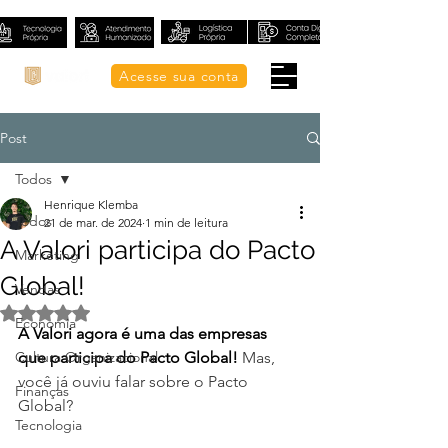
Acesse sua conta
Post
Todos
Henrique Klemba
Todos
21 de mar. de 2024
1 min de leitura
A Valori participa do Pacto
Marketing
Global!
Vendas
Avaliado com NaN de 5 estrelas.
Economia
A Valori agora é uma das empresas 
Cultura Organizacional
que participa do Pacto Global!
 Mas, 
você já ouviu falar sobre o Pacto 
Finanças
Global?
Tecnologia