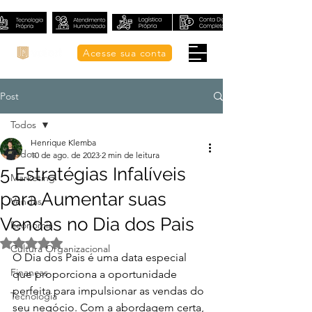
Acesse sua conta
Post
Todos
Henrique Klemba
Todos
10 de ago. de 2023
2 min de leitura
5 Estratégias Infalíveis
Marketing
para Aumentar suas
Vendas
Vendas no Dia dos Pais
Economia
Avaliado com NaN de 5 estrelas.
Cultura Organizacional
O Dia dos Pais é uma data especial 
Finanças
que proporciona a oportunidade 
perfeita para impulsionar as vendas do 
Tecnologia
seu negócio. Com a abordagem certa, 