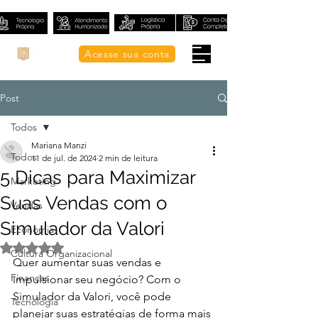
Acesse sua conta
Post
Todos
Mariana Manzi
Todos
11 de jul. de 2024
2 min de leitura
5 Dicas para Maximizar
Marketing
Suas Vendas com o
Vendas
Simulador da Valori
Economia
Avaliado com NaN de 5 estrelas.
Cultura Organizacional
Quer aumentar suas vendas e 
Finanças
impulsionar seu negócio? Com o 
Simulador da Valori, você pode 
Tecnologia
planejar suas estratégias de forma mais 