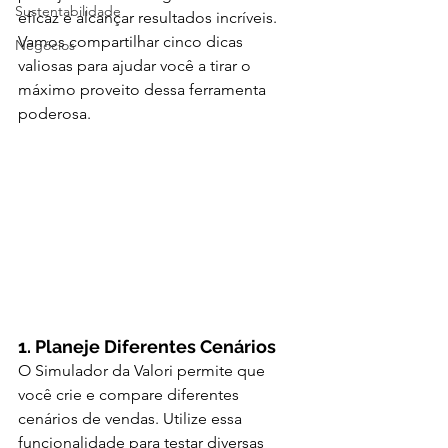
Sustentabilidade
eficaz e alcançar resultados incríveis. 
Vamos compartilhar cinco dicas 
Negócios
valiosas para ajudar você a tirar o 
máximo proveito dessa ferramenta 
poderosa.
1. Planeje Diferentes Cenários
O Simulador da Valori permite que 
você crie e compare diferentes 
cenários de vendas. Utilize essa 
funcionalidade para testar diversas 