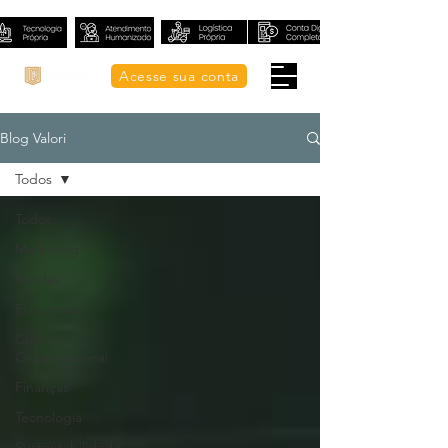
Acesse sua conta
Blog Valori
Todos
Todos
Marketing
Vendas
Economia
Cultura
Organizacional
Finanças
Tecnologia
Sustentabilidade