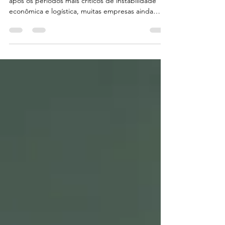
A cadeia de suprimentos global mudou. Mesmo
após os períodos mais críticos de instabilidade
econômica e logística, muitas empresas ainda
enfrentam atrasos, dificuldade de reposição,
aumento de custos operacionais e falta de
previsibilidade no abastecimento. E o impacto
mais perigoso disso aparece no estoque. Quando
produtos deixam de estar disponíveis no
momento certo, a empresa perde venda, perde
eficiência e, muitas vezes, perde credibilidade
com o cliente. A ruptura de est