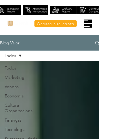
Acesse sua conta
Blog Valori
Todos
Todos
Marketing
Vendas
Economia
Cultura
Organizacional
Finanças
Tecnologia
Sustentabilidade