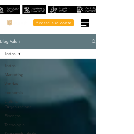
Acesse sua conta
Blog Valori
Todos
Todos
Marketing
Vendas
Economia
Cultura
Organizacional
Finanças
Tecnologia
Sustentabilidade