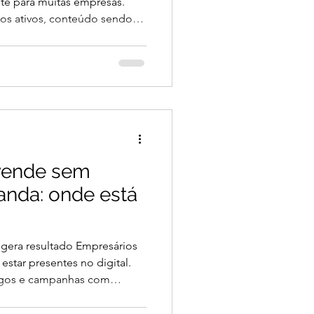
nte para muitas empresas.
s ativos, conteúdo sendo
 até existe, mas quando
ação é sempre a mesma:
esse e dificuldade para
la um problema estrutural.
É falta de estratégia
 qualificados. A verdade é
vende sem
anda: onde está
gera resultado Empresários
star presentes no digital.
tigos e campanhas com
 consistência, muitos
a: o conteúdo não gera