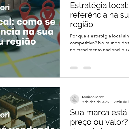
Estratégia local
referência na s
região
Por que a estratégia local ai
competitivo? No mundo dos
no crescimento nacional ou e
mesmo de consolidar a base.
empresas de médio porte, a 
o caminho mais direto para 
sustentável . Empresas que 
conquistam não apenas clien
reputação, influência e prefer
Mariana Manzi
para negóci
9 de dez. de 2025
2 min de l
Sua marca está
preço ou valor