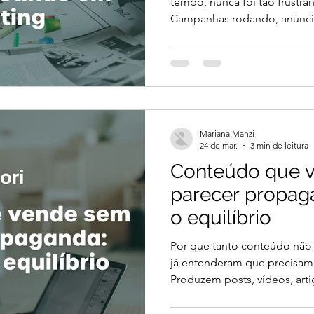
tempo, nunca foi tão frustra
Campanhas rodando, anúncio
produzido. O fluxo de leads
chega no comercial, a sens
pouca qualidade, baixo inter
converter. Esse cenário reve
Não é falta de investimento. 
orientada à geração de leads
Mariana Manzi
que ger
24 de mar.
3 min de leitura
Conteúdo que 
parecer propag
o equilíbrio
Por que tanto conteúdo não 
já entenderam que precisam e
Produzem posts, vídeos, ar
frequência. Mas, mesmo com
enfrentam o mesmo problem