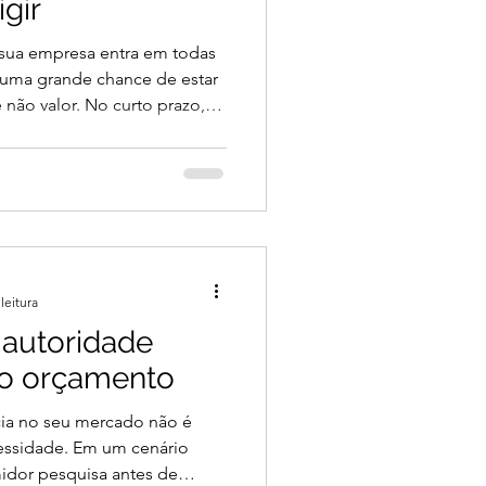
igir
Se sua empresa entra em todas
á uma grande chance de estar
ão valor. No curto prazo,
 médio e longo, esgota sua
e enfraquece sua marca.
der como identificar se sua
mo referência de valor ou
 barata — e o que fazer para
s práticas e sus
leitura
 autoridade
xo orçamento
cia no seu mercado não é
essidade. Em um cenário
idor pesquisa antes de