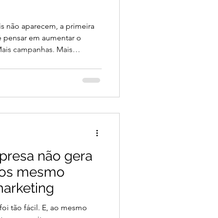
is não aparecem, a primeira
é pensar em aumentar o
Mais campanhas. Mais
 detalhe importante que
em sempre o problema está
nvestidos. Em muitos casos, o
iciência da estratégia. É
ue investem valores
 e ainda possuem baixa
presa não gera
ados mesmo
marketing
foi tão fácil. E, ao mesmo