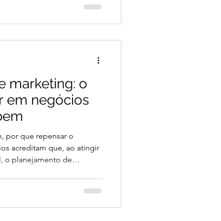
que existe um erro comum na
 excessivamente comercial,
penas informativo, sem
 desafio está em encontrar o
 marketing: o
r em negócios
 bem
m, por que repensar o
os acreditam que, ao atingir
, o planejamento de
omático. Afinal, os clientes
endas acontecem. O
e já faturam bem enfrentam
r com eficiência e proteger a
lanejamento de marketing