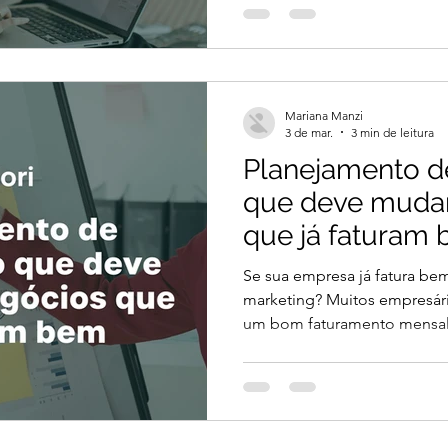
vendas . Isso acontece por
estratégia. Ou o conteúdo é
afastando o público, ou é a
direcionar para conversão. O
Mariana Manzi
ponto de equ
3 de mar.
3 min de leitura
Planejamento de
que deve muda
que já faturam
Se sua empresa já fatura be
marketing? Muitos empresári
um bom faturamento mensal
marketing pode seguir no aut
continuam chegando e as v
problema é que negócios qu
um desafio diferente: cresce
margem . E isso exige um p