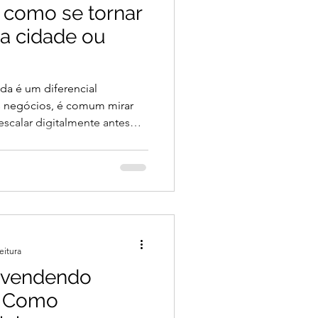
: como se tornar
ua cidade ou
nda é um diferencial
 negócios, é comum mirar
scalar digitalmente antes
 Mas para a maioria das
autoridade regional ainda é
crescimento sólido e
dominam seu território
tes fiéis, mas também
ência local . E isso vale tanto
eitura
 vendendo
? Como