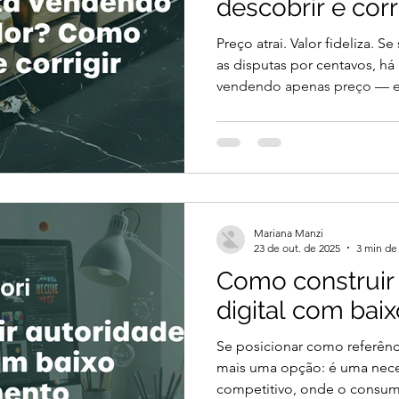
descobrir e corr
Preço atrai. Valor fideliza. 
as disputas por centavos, h
vendendo apenas preço — e n
isso pode gerar volume. No
margem, desgasta seu time 
Neste artigo, você vai apren
empresa está posicionada co
apenas como alternativa mais
mudar esse cenário com açõe
Mariana Manzi
23 de out. de 2025
3 min de 
Como construir
digital com bai
Se posicionar como referên
mais uma opção: é uma nec
competitivo, onde o consum