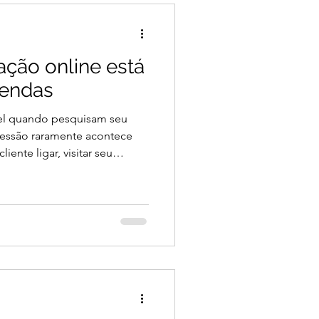
por dados e alinhado à
ação online está
vendas
el quando pesquisam seu
ressão raramente acontece
ente ligar, visitar seu
a parceria, ele pesquisa. E
contra, define se vai confiar
 dos
 negligenciados) pelos
tos ainda tratam esse tema
ou “só para e-commerce