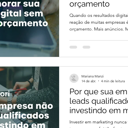
orçamento
Quando os resultados digita
reação de muitas empresas 
orçamento. Mais anúncios. 
investimento. Mas existe um
muitos gestores ignoram: n
na quantidade de recursos i
verdadeiro desafio está na ef
comum encontrar empresas q
significativos em marketing
Mariana Manzi
visibilidade, pouc
14 de abr.
4 min de leitura
Por que sua em
leads qualific
investindo em 
Investir em marketing nunca 