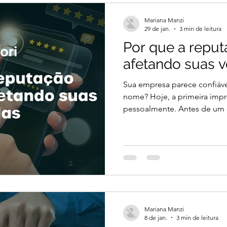
mais estratégico, orientado 
Mariana Manzi
rentabilidade. N
29 de jan.
3 min de leitura
Por que a reput
afetando suas 
Sua empresa parece confiáv
nome? Hoje, a primeira imp
pessoalmente. Antes de um cli
estabelecimento ou fechar um
o que ele encontra, ou não en
ou desistir. A reputação online da sua empresa é um
ativos mais valiosos (e mais
empresários brasileiros. Mui
como algo “de marketing” 
Mariana Manzi
8 de jan.
3 min de leitura