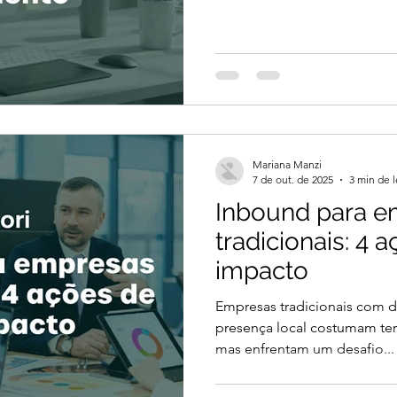
comprar, a autoridade digital se tornou um ati
estratégico para empresas 
será que é preciso um grand
essa reputação? A resposta 
e boas escolhas, é possível 
sem comprometer seu caixa. 
Aut
Mariana Manzi
7 de out. de 2025
3 min de l
Inbound para e
tradicionais: 4 
impacto
Empresas tradicionais com 
presença local costumam te
mas enfrentam um desafio...