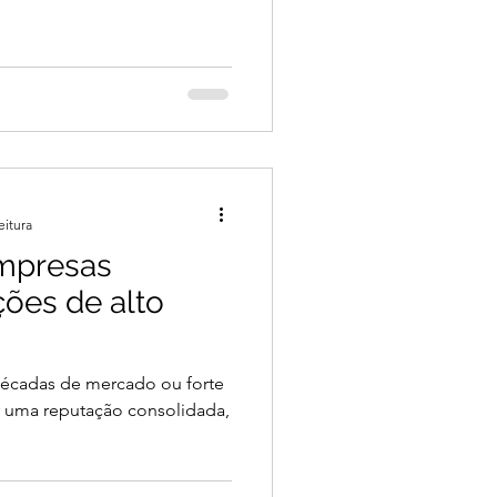
vo
de todos os tamanhos. Mas
e orçamento para conquistar
é não. Com foco, consistência
fortalecer sua presença online
O que é autoridade digital?
eitura
mpresas
ações de alto
décadas de mercado ou forte
r uma reputação consolidada,