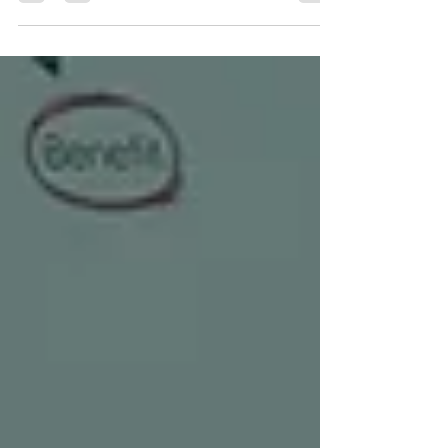
vendas, aumentam operação, expandem equipe e
conquistam novos clientes. Mas, mesmo assim,
entram em crise financeira. O motivo quase nunca
está apenas na receita. O problema normalmente
está na falta de previsibilidade financeira. E é
exatamente aí que entra um dos indicadores mais
importantes para a sobrevivência de qualquer
empresa: o flux