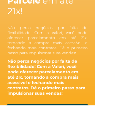
Parcele
em até
21x!
Não perca negócios por falta de
flexibilidade! Com a Valori, você pode
oferecer parcelamento em até 21x,
tornando a compra mais acessível e
fechando mais contratos. Dê o primeiro
passo para impulsionar suas vendas!
Não perca negócios por falta de
flexibilidade! Com a Valori, você
pode oferecer parcelamento em
até 21x, tornando a compra mais
acessível e fechando mais
contratos. Dê o primeiro passo para
impulsionar suas vendas!
Quero fazer meu negócio ir #muitoalém!
Venha ser
Valori!