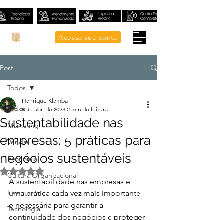
Acesse sua conta
Post
Todos
Henrique Klemba
Todos
5 de abr. de 2023
2 min de leitura
Sustentabilidade nas
Marketing
empresas: 5 práticas para
Vendas
negócios sustentáveis
Economia
Avaliado com NaN de 5 estrelas.
Cultura Organizacional
A sustentabilidade nas empresas é 
Finanças
uma prática cada vez mais importante 
e necessária para garantir a 
Tecnologia
continuidade dos negócios e proteger 