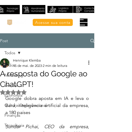
Acesse sua conta
Post
Todos
Henrique Klemba
Todos
15 de mai. de 2023
2 min de leitura
A resposta do Google ao
Marketing
ChatGPT!
Vendas
Avaliado com NaN de 5 estrelas.
Economia
Google dobra aposta em IA e leva o 
Cultura Organizacional
Bard, inteligência artificial da empresa, 
a 180 países
Finanças
Tecnologia
Sundar Pichai, CEO da empresa, 