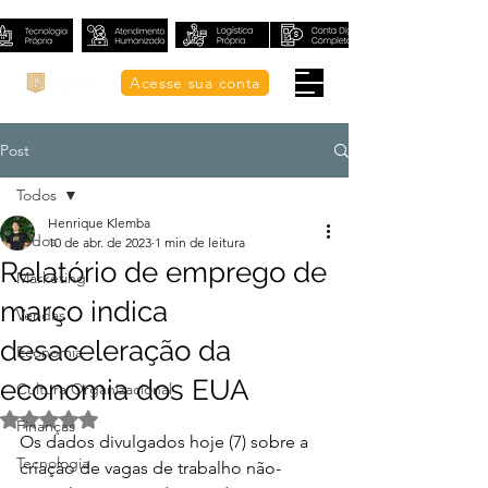
Acesse sua conta
Post
Todos
Henrique Klemba
Todos
10 de abr. de 2023
1 min de leitura
Relatório de emprego de
Marketing
março indica
Vendas
desaceleração da
Economia
economia dos EUA
Cultura Organizacional
Avaliado com NaN de 5 estrelas.
Finanças
Os dados divulgados hoje (7) sobre a 
Tecnologia
criação de vagas de trabalho não-