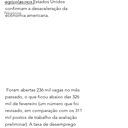
agrícolas nos Estados Unidos 
Sustentabilidade
confirmam a desaceleração da 
Negócios
economia americana.
 Foram abertas 236 mil vagas no mês 
passado, o que ficou abaixo das 326 
mil de fevereiro (um número que foi 
revisado, em comparação com os 311 
mil postos de trabalho da avaliação 
preliminar). A taxa de desemprego 