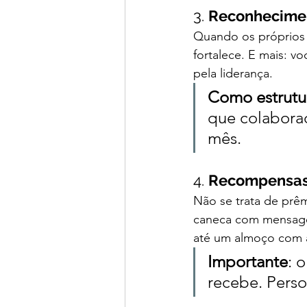
3. 
Reconhecimen
Quando os próprios 
fortalece. E mais: v
pela liderança.
Como estrutu
que colaborad
mês.
4. 
Recompensas 
Não se trata de prêm
caneca com mensagem
até um almoço com a 
Importante
: 
recebe. Perso