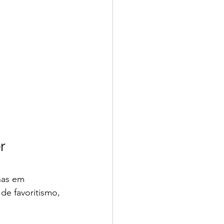
r 
nas em 
e favoritismo, 