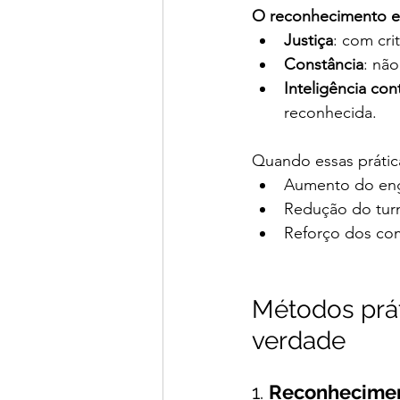
O reconhecimento efic
Justiça
: com cri
Constância
: nã
Inteligência con
reconhecida.
Quando essas prática
Aumento do eng
Redução do tur
Reforço dos com
Métodos prá
verdade
1. 
Reconheciment