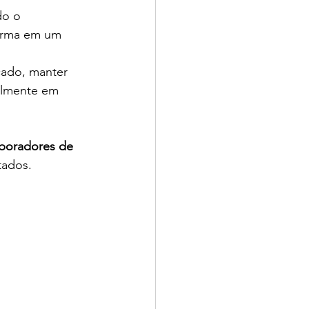
o o 
forma em um 
cado, manter 
almente em 
aboradores de 
tados.