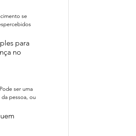
cimento se 
despercebidos 
mples para 
nça no 
 Pode ser uma 
 da pessoa, ou 
quem 