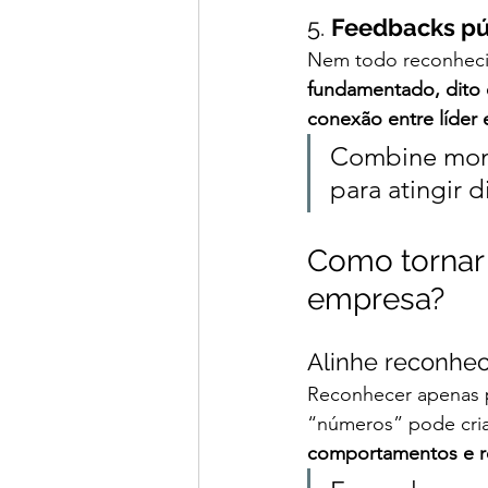
5. 
Feedbacks pú
Nem todo reconhecim
fundamentado, dito 
conexão entre líder 
Combine mome
para atingir d
Como tornar 
empresa?
Alinhe reconhec
Reconhecer apenas 
“números” pode cria
comportamentos e re