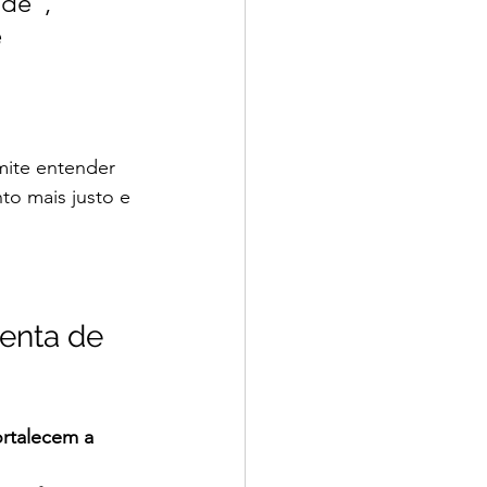
de", 
 
mite entender 
to mais justo e 
enta de 
rtalecem a 