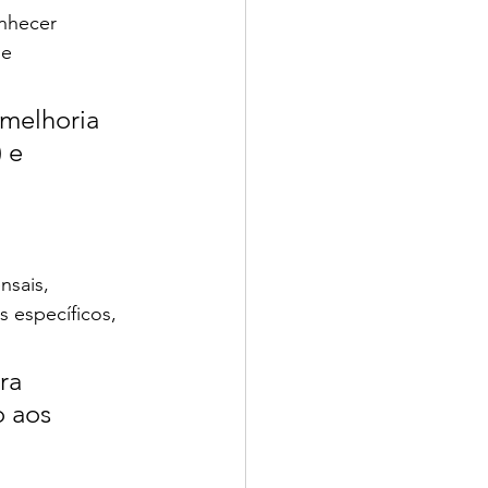
nhecer 
e 
 melhoria 
 e 
nsais, 
 específicos, 
ra 
 aos 