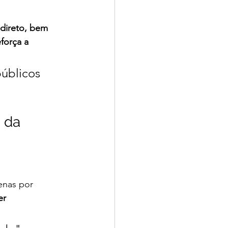
direto, bem 
força a 
úblicos 
 da 
nas por 
r 