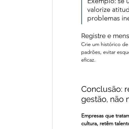
Exemplo: se u
valorize atit
problemas in
Registre e men
Crie um histórico de
padrões, evitar esqu
eficaz.
Conclusão: r
gestão, não
Empresas que tratam
cultura, retêm talen