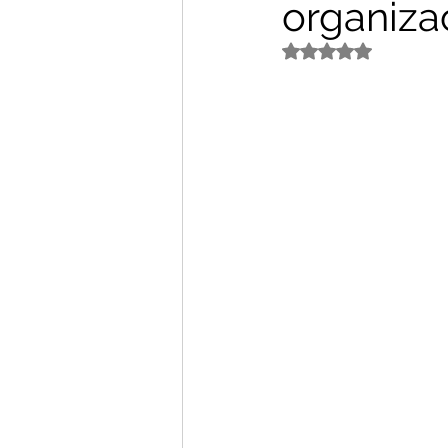
organiza
Avaliado com NaN d