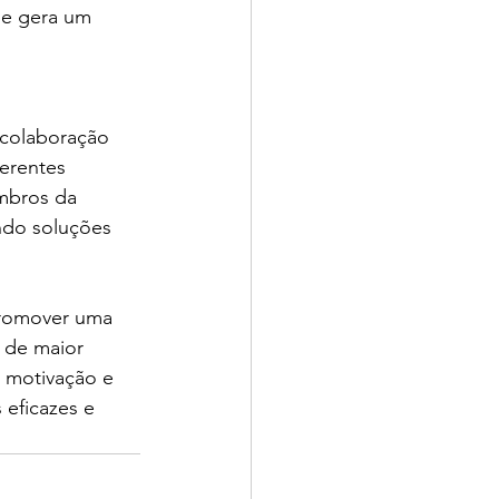
ue gera um 
 colaboração 
ferentes 
mbros da 
ndo soluções 
promover uma 
 de maior 
, motivação e 
eficazes e 