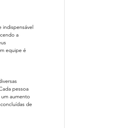
 indispensável 
ecendo a 
eus 
em equipe é 
iversas 
 Cada pessoa 
 a um aumento 
 concluídas de 