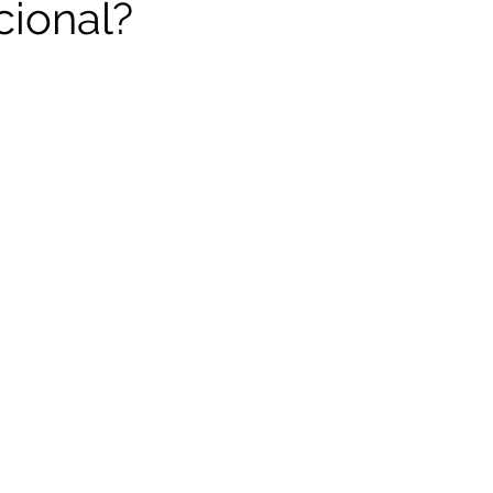
cional?
e 5 estrelas.