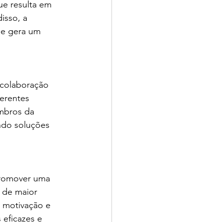
e resulta em 
sso, a 
ue gera um 
 colaboração 
ferentes 
mbros da 
ndo soluções 
promover uma 
 de maior 
, motivação e 
eficazes e 