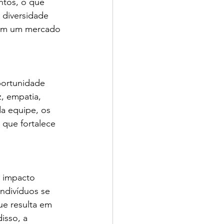
tos, o que 
 diversidade 
 em um mercado 
portunidade 
, empatia, 
a equipe, os 
 que fortalece 
 impacto 
ndivíduos se 
e resulta em 
sso, a 