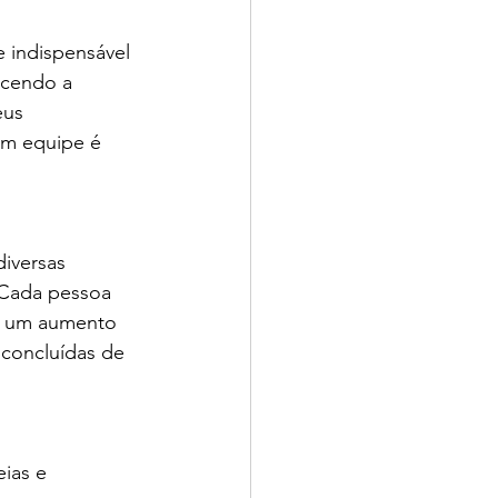
 indispensável 
ecendo a 
eus 
em equipe é 
iversas 
 Cada pessoa 
 a um aumento 
 concluídas de 
ias e 