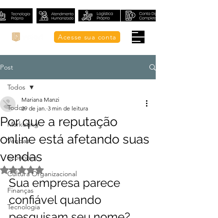
Acesse sua conta
Post
Todos
Mariana Manzi
Todos
29 de jan.
3 min de leitura
Por que a reputação
Marketing
online está afetando suas
Vendas
vendas
Economia
Avaliado com NaN de 5 estrelas.
Cultura Organizacional
Sua empresa parece 
Finanças
confiável quando 
Tecnologia
pesquisam seu nome?