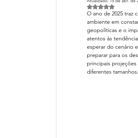
Atualizado:
15 de abr. de 
Avaliado com NaN d
O ano de 2025 traz 
ambiente em constan
geopolíticas e o imp
atentos às tendênc
esperar do cenário e
preparar para os des
principais projeçõe
diferentes tamanhos