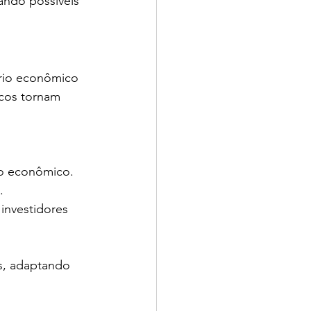
ando possíveis 
rio econômico 
icos tornam 
to econômico.
.
investidores 
, adaptando 