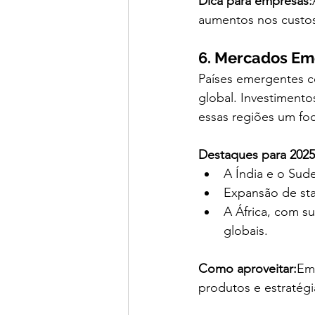
Dica para empresas:
aumentos nos custos
6. Mercados Em
Países emergentes c
global. Investimento
essas regiões um fo
Destaques para 2025
A Índia e o Sud
Expansão de st
A África, com su
globais.
Como aproveitar:
Em
produtos e estratégi