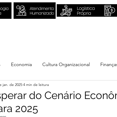
Sobre Nós
Quero ser Valori
s
Economia
Cultura Organizacional
Finança
e jan. de 2025
4 min de leitura
ios
perar do Cenário Econ
ara 2025