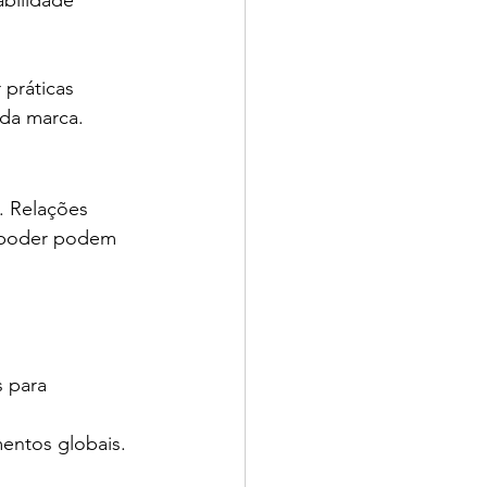
bilidade 
 práticas 
 da marca.
. Relações 
e poder podem 
 para 
mentos globais.