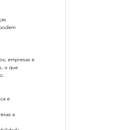
as 
m podem 
os, empresas e 
, o que 
o.
ca e 
esas a 