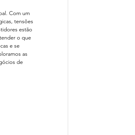
obal. Com um 
icas, tensões 
tidores estão 
tender o que 
cas e se 
ploramos as 
gócios de 