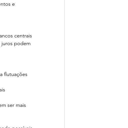
ntos e 
ncos centrais 
e juros podem 
a flutuações 
is 
em ser mais 