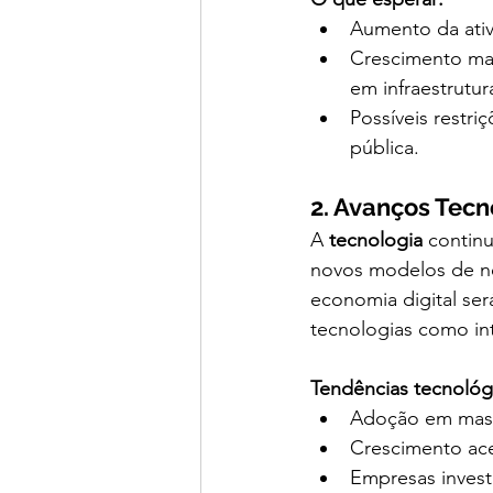
Aumento da ativ
Crescimento mai
em infraestrutur
Possíveis restr
pública.
2. Avanços Tecn
A 
tecnologia
 contin
novos modelos de ne
economia digital ser
tecnologias como int
Tendências tecnológi
Adoção em massa
Crescimento ac
Empresas inves