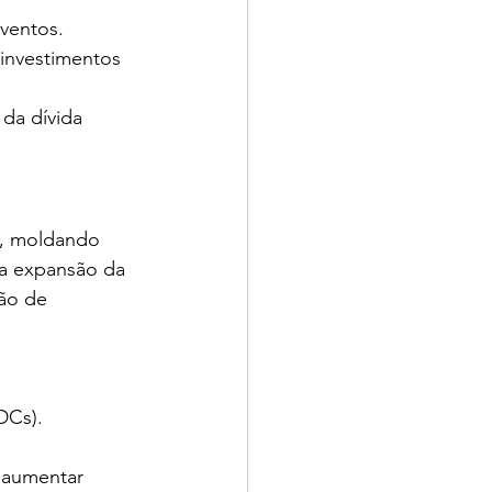
ventos.
investimentos 
da dívida 
l, moldando 
 a expansão da 
ão de 
DCs).
 aumentar 