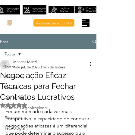
Acesse sua conta
Post
Todos
Mariana Manzi
Todos
1 de jul. de 2025
3 min de leitura
Negociação Eficaz:
Marketing
Técnicas para Fechar
Vendas
Contratos Lucrativos
Economia
Avaliado com NaN de 5 estrelas.
Cultura Organizacional
Em um mercado cada vez mais 
Finanças
competitivo, a capacidade de conduzir 
negociações eficazes é um diferencial 
Tecnologia
que pode determinar o sucesso ou o 