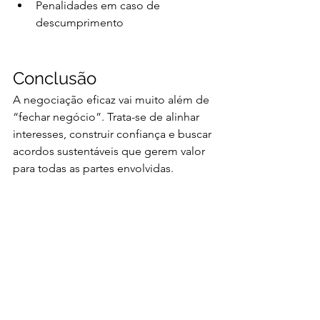
Penalidades em caso de 
descumprimento
Conclusão
A negociação eficaz vai muito além de 
“fechar negócio”. Trata-se de alinhar 
interesses, construir confiança e buscar 
acordos sustentáveis que gerem valor 
para todas as partes envolvidas. 
Empresas que dominam essa arte 
conseguem contratos mais lucrativos, 
parceiros mais fiéis e posicionamento 
sólido no mercado.
Na 
Valori
, acreditamos que negociar 
bem é essencial para manter relações 
sólidas e crescer de forma segura. Por 