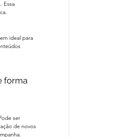
. Essa 
ca.
em ideal para 
onteúdos 
e forma 
Pode ser 
ração de novos 
campanha.