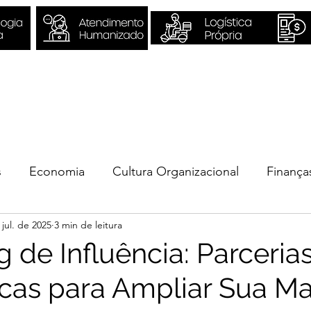
Sobre Nós
Quero ser Valori
s
Economia
Cultura Organizacional
Finança
 jul. de 2025
3 min de leitura
ios
 de Influência: Parceria
icas para Ampliar Sua M
e 5 estrelas.