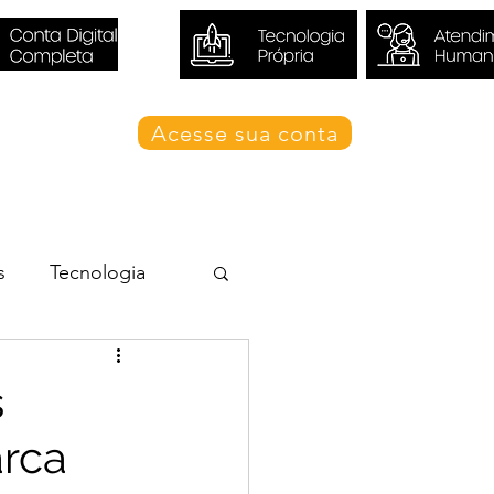
Acesse sua conta
Blog Valori
s
Tecnologia
s
arca