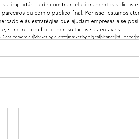
s a importância de construir relacionamentos sólidos e c
 parceiros ou com o público final. Por isso, estamos ate
ercado e às estratégias que ajudam empresas a se posi
nte, sempre com foco em resultados sustentáveis.
a
Dicas comerciais
Marketing
cliente
marketingdigital
alcance
influencer
m