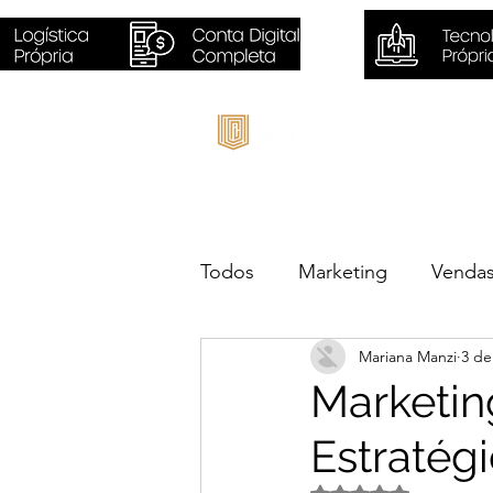
Inicio
Todos
Marketing
Venda
Mariana Manzi
3 de
Sustentabilidade
Negóc
Marketing
Estratég
Avaliado com NaN d