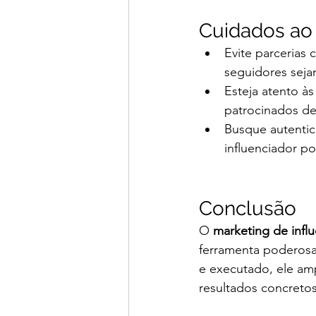
Cuidados ao 
Evite parcerias
seguidores seja
Esteja atento à
patrocinados de
Busque autentic
influenciador p
Conclusão
O 
marketing de influ
ferramenta poderos
e executado, ele amp
resultados concreto