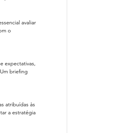
sencial avaliar 
com o 
e expectativas, 
Um briefing 
s atribuídas às 
ar a estratégia 