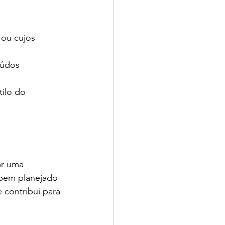
ou cujos 
eúdos 
ilo do 
ar uma 
bem planejado 
 contribui para 