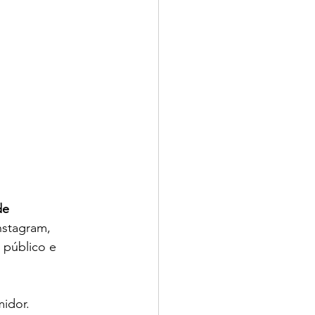
de 
nstagram, 
 público e 
idor.