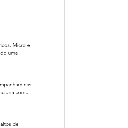
icos. Micro e 
ndo uma 
ompanham nas 
unciona como 
altos de 