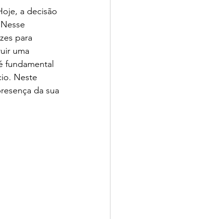
je, a decisão 
 Nesse 
zes para 
uir uma 
 é fundamental 
cio. Neste 
presença da sua 