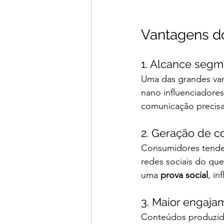
Vantagens do
1. Alcance seg
Uma das grandes vant
nano influenciadore
comunicação precisa
2. Geração de c
Consumidores tende
redes sociais do que
uma 
prova social
, i
3. Maior engaja
Conteúdos produzido