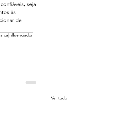
onfiáveis, seja 
ntos às 
cionar de 
arca
influenciador
Ver tudo