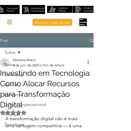
Acesse sua conta
Post
Todos
Mariana Manzi
Todos
4 de jun. de 2025
2 min de leitura
Investindo em Tecnologia:
Marketing
Como Alocar Recursos
Vendas
para Transformação
Economia
Digital
Cultura Organizacional
Avaliado com NaN de 5 estrelas.
Finanças
A transformação digital não é mais 
Tecnologia
uma vantagem competitiva — é uma 