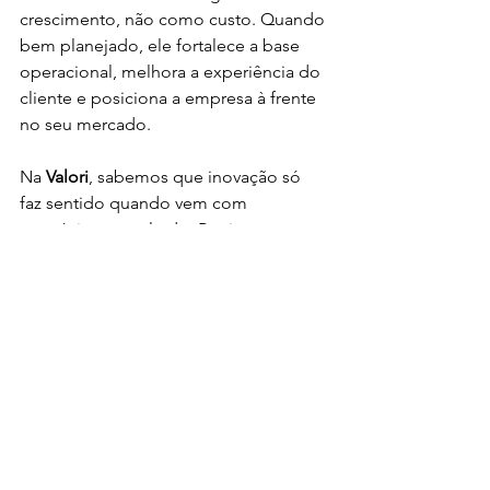
crescimento, não como custo. Quando 
bem planejado, ele fortalece a base 
operacional, melhora a experiência do 
cliente e posiciona a empresa à frente 
no seu mercado.
Na 
Valori
, sabemos que inovação só 
faz sentido quando vem com 
propósito e resultado. Por isso, nossa 
operação é baseada em tecnologia 
proprietária, automação segura e uma 
estrutura pensada para escalar junto 
com os nossos parceiros. A 
transformação digital está em tudo o 
que fazemos — e nos ajuda a construir 
o futuro dos meios de pagamento 
com solidez e confiança.
empresa
Vendas
estratégia
Economia
dinheiro
mundo
ferramentas
tecnologia
investimento
ia