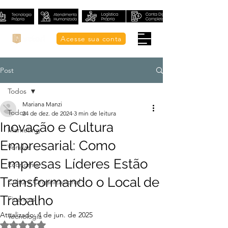
Acesse sua conta
Post
Todos
Mariana Manzi
Todos
24 de dez. de 2024
3 min de leitura
Inovação e Cultura
Marketing
Empresarial: Como
Vendas
Empresas Líderes Estão
Economia
Transformando o Local de
Cultura Organizacional
Trabalho
Finanças
Atualizado:
4 de jun. de 2025
Tecnologia
Avaliado com NaN de 5 estrelas.