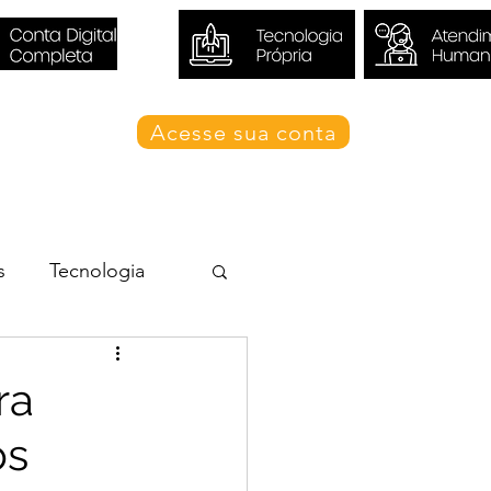
Acesse sua conta
Blog Valori
s
Tecnologia
ra
os