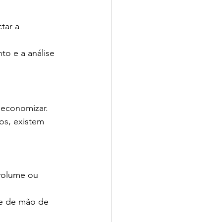
tar a 
o e a análise 
economizar. 
os, existem 
volume ou 
de de mão de 