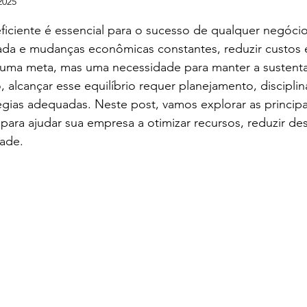
2025
e 5 estrelas.
eficiente é essencial para o sucesso de qualquer negóc
ada e mudanças econômicas constantes, reduzir custos 
 uma meta, mas uma necessidade para manter a sustenta
 alcançar esse equilíbrio requer planejamento, disciplin
égias adequadas. Neste post, vamos explorar as principai
 para ajudar sua empresa a otimizar recursos, reduzir de
dade.