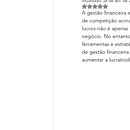
Atualizado:
24 de abr. de 
Avaliado com NaN d
A gestão financeira 
de competição acirr
lucros não é apenas
negócio. No entanto,
ferramentas e estrat
de gestão financeira
aumentar a lucrativi