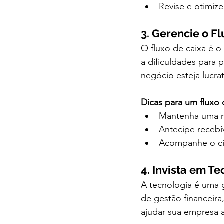
Revise e otimiz
3. Gerencie o F
O fluxo de caixa é o
a dificuldades para
negócio esteja lucrat
Dicas para um fluxo 
Mantenha uma re
Antecipe recebív
Acompanhe o cic
4. Invista em T
A tecnologia é uma g
de gestão financeir
ajudar sua empresa a