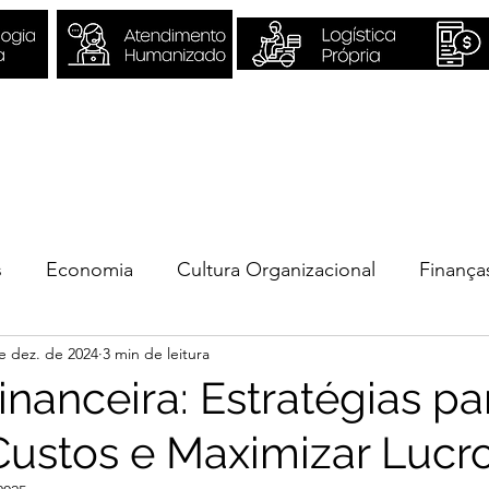
Sobre Nós
Quero ser Valori
s
Economia
Cultura Organizacional
Finança
e dez. de 2024
3 min de leitura
ios
nanceira: Estratégias pa
Custos e Maximizar Lucr