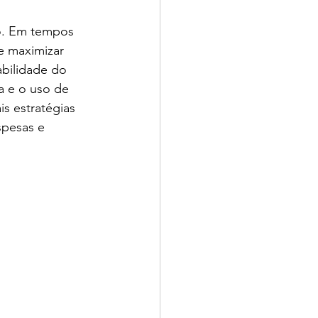
io. Em tempos 
e maximizar 
bilidade do 
a e o uso de 
s estratégias 
spesas e 