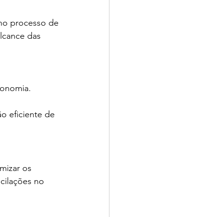
 no processo de 
lcance das 
conomia.
.
 eficiente de 
mizar os 
scilações no 