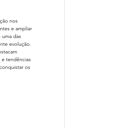
ção nos 
entes e ampliar 
o uma das 
ante evolução. 
estacam 
s e tendências 
onquistar os 