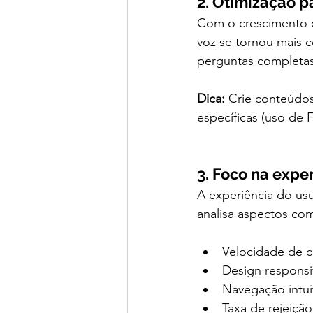
2. Otimização p
Com o crescimento de
voz se tornou mais 
perguntas completas 
Dica:
 Crie conteúdo
específicas (uso de 
3. Foco na expe
A experiência do us
analisa aspectos co
Velocidade de 
Design responsi
Navegação intui
Taxa de rejeiçã