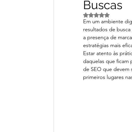
Buscas
Avaliado com NaN d
Em um ambiente digi
resultados de busca é
a presença de marc
estratégias mais efi
Estar atento às prát
daquelas que ficam pa
de SEO que devem se
primeiros lugares na