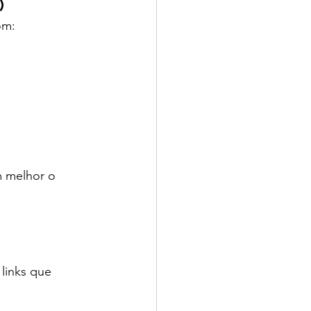
)
om:
 melhor o 
links que 