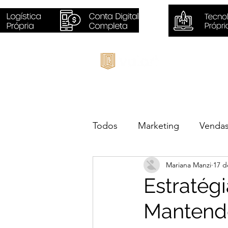
Inicio
Todos
Marketing
Venda
Mariana Manzi
17 d
Sustentabilidade
Negóc
Estratég
Mantend