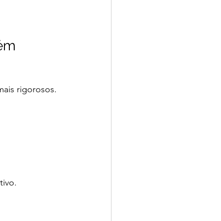
lém
ais rigorosos. 
tivo.