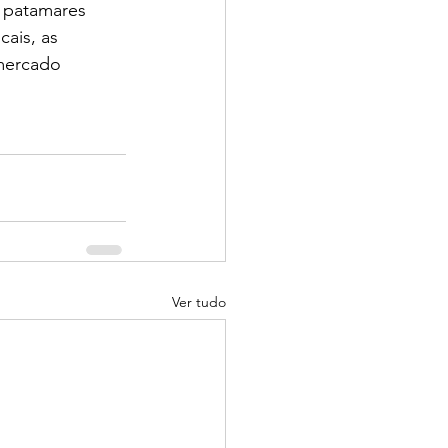
 patamares 
ais, as 
 mercado 
Ver tudo