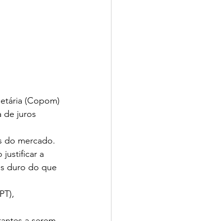
netária (Copom) 
 de juros 
s do mercado. 
ustificar a 
s duro do que 
T), 
antes a serem 