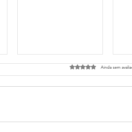
Avaliado com 0 de 5 estrel
Ainda sem avali
Pix ou cartão: qual vale mais
Como
a pena para empresas?
Maqu
Prej