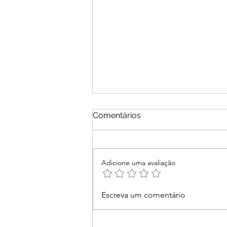
Comentários
Adicione uma avaliação
Segurança no Pix: Como
Escreva um comentário
Proteger sua Empresa
Contra Fraudes e Golpes