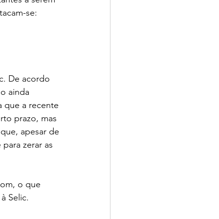
stacam-se:
c. De acordo 
o ainda 
a que a recente 
rto prazo, mas 
 que, apesar de 
 para zerar as 
pom, o que 
à Selic.