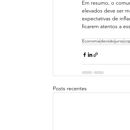
Em resumo, o comun
elevados deve ser ma
expectativas de infl
ficarem atentos a es
Economia
decisão
juros
co
Posts recentes