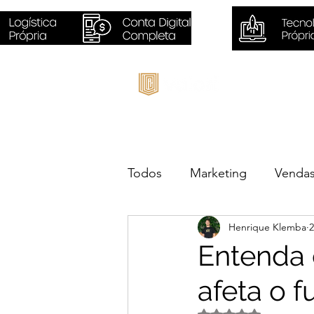
Inicio
Todos
Marketing
Venda
Henrique Klemba
2
Sustentabilidade
Negóc
Entenda
afeta o f
Avaliado com NaN d