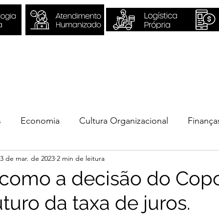
Sobre Nós
Quero ser Valori
s
Economia
Cultura Organizacional
Finança
3 de mar. de 2023
2 min de leitura
ios
 como a decisão do Cop
uturo da taxa de juros.
e 5 estrelas.