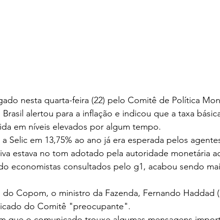
ado nesta quarta-feira (22) pelo Comitê de Política Mo
rasil alertou para a inflação e indicou que a taxa básica
tida em níveis elevados por algum tempo.
 a Selic em 13,75% ao ano já era esperada pelos agente
va estava no tom adotado pela autoridade monetária ao j
do economistas consultados pelo g1, acabou sendo mai
 do Copom, o ministro da Fazenda, Fernando Haddad (P
icado do Comitê "preocupante".
m que o comunicado trouxe algumas mensagens import