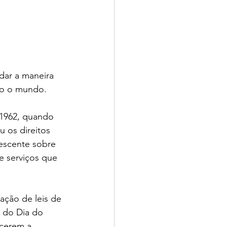
dar a maneira 
do o mundo.
1962, quando 
 os direitos 
escente sobre 
e serviços que 
ção de leis de 
 do Dia do 
cerem a 