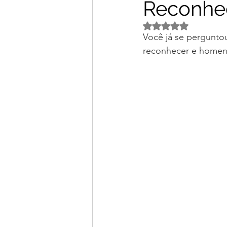
Reconhe
Avaliado com NaN d
Você já se pergunto
reconhecer e homena