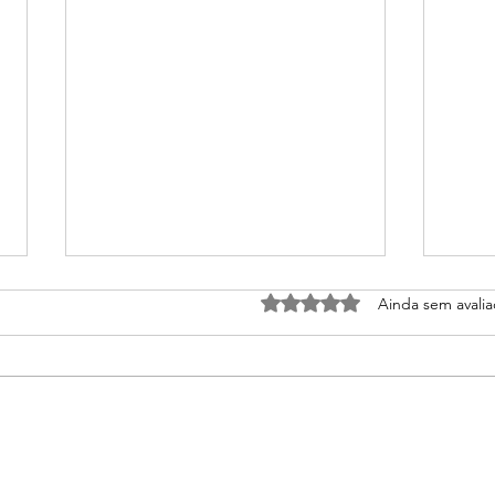
Avaliado com 0 de 5 estrel
Ainda sem avali
Pix ou cartão: qual vale mais
Como