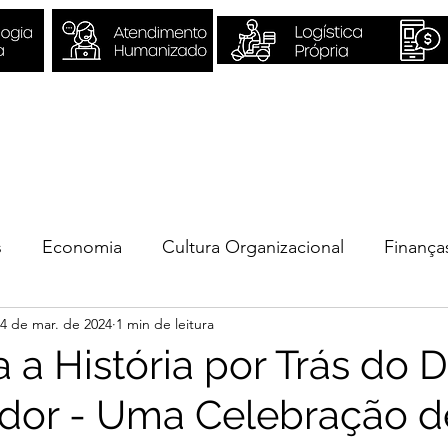
Sobre Nós
Quero ser Valori
s
Economia
Cultura Organizacional
Finança
4 de mar. de 2024
1 min de leitura
ios
 a História por Trás do D
dor - Uma Celebração d