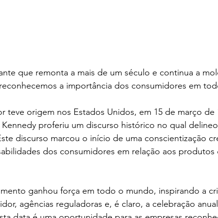
nante que remonta a mais de um século e continua a mol
 reconhecemos a importância dos consumidores em to
 teve origem nos Estados Unidos, em 15 de março de 
 Kennedy proferiu um discurso histórico no qual delineou
ste discurso marcou o início de uma conscientização cr
nsabilidades dos consumidores em relação aos produtos 
mento ganhou força em todo o mundo, inspirando a cria
or, agências reguladoras e, é claro, a celebração anual
sta data é uma oportunidade para as empresas reconhe