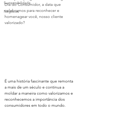
Sustentabilidade
Dia do Consumidor, a data que 
celebramos para reconhecer e 
Negócios
homenagear você, nosso cliente 
valorizado?
É uma história fascinante que remonta 
a mais de um século e continua a 
moldar a maneira como valorizamos e 
reconhecemos a importância dos 
consumidores em todo o mundo.