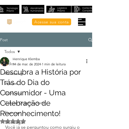
Acesse sua conta
Post
Todos
Henrique Klemba
Todos
14 de mar. de 2024
1 min de leitura
Descubra a História por
Marketing
Trás do Dia do
Vendas
Consumidor - Uma
Economia
Celebração de
Cultura Organizacional
Reconhecimento!
Finanças
Avaliado com NaN de 5 estrelas.
Tecnologia
Você já se perguntou como surgiu o 