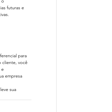
 o 
as futuras e 
ivas.
erencial para 
cliente, você 
 e 
ua empresa 
leve sua 