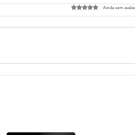
Avaliado com 0 de 5 estrel
Ainda sem avali
Pix ou cartão: qual vale mais
Como
a pena para empresas?
Maqu
Prej
Po
Contra
nosso App!
co
Co
(