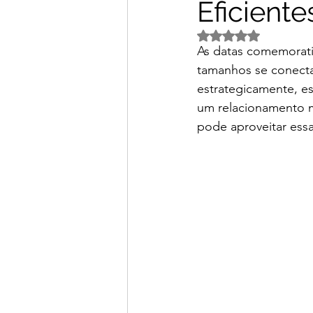
Eficiente
Avaliado com NaN d
As datas comemorati
tamanhos se conectar
estrategicamente, es
um relacionamento m
pode aproveitar essa