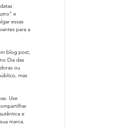
datas 
utro" e 
ulgar essas 
vantes para a 
m blog post, 
no Dia das 
doras ou 
público, mas 
as. Use 
compartilhar 
autêntica e 
 sua marca.