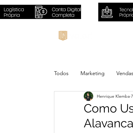
Inicio
Todos
Marketing
Venda
Henrique Klemba
7
Sustentabilidade
Negóc
Como Us
Alavanca