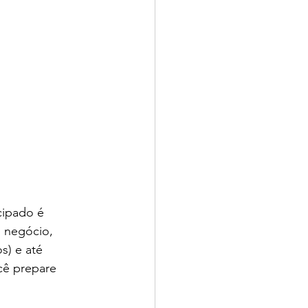
cipado é 
u negócio, 
s) e até 
cê prepare 