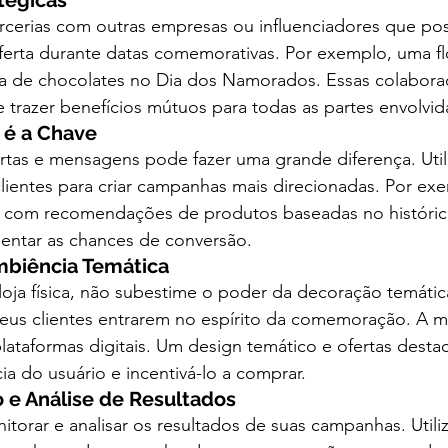
atégicas
rcerias com outras empresas ou influenciadores que po
erta durante datas comemorativas. Por exemplo, uma flo
oja de chocolates no Dia dos Namorados. Essas colabo
e trazer benefícios mútuos para todas as partes envolvid
 é a Chave
ertas e mensagens pode fazer uma grande diferença. Util
clientes para criar campanhas mais direcionadas. Por exe
s com recomendações de produtos baseadas no históri
entar as chances de conversão.
mbiência Temática
oja física, não subestime o poder da decoração temátic
seus clientes entrarem no espírito da comemoração. A m
 plataformas digitais. Um design temático e ofertas des
ia do usuário e incentivá-lo a comprar.
 e Análise de Resultados
nitorar e analisar os resultados de suas campanhas. Utili