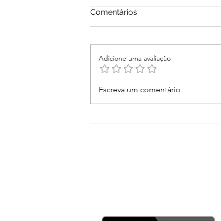
Comentários
Adicione uma avaliação
Segurança no Pix: Como
Escreva um comentário
Proteger sua Empresa
Contra Fraudes e Golpes
Baixe o 