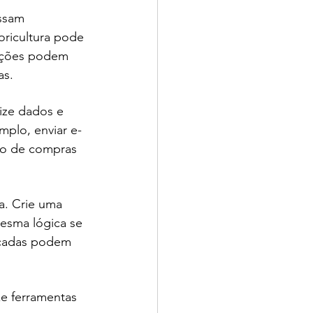
ssam 
ricultura pode 
rações podem 
as.
ize dados e 
mplo, enviar e-
co de compras 
a. Crie uma 
esma lógica se 
tacadas podem 
ze ferramentas 