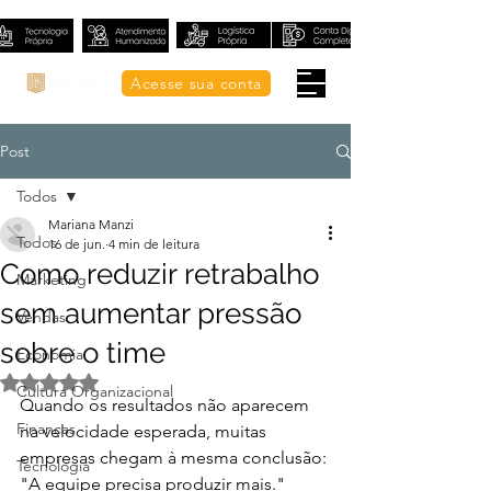
Acesse sua conta
Post
Todos
Mariana Manzi
Todos
16 de jun.
4 min de leitura
Como reduzir retrabalho
Marketing
sem aumentar pressão
Vendas
sobre o time
Economia
Avaliado com NaN de 5 estrelas.
Cultura Organizacional
Quando os resultados não aparecem 
Finanças
na velocidade esperada, muitas 
empresas chegam à mesma conclusão:
Tecnologia
"A equipe precisa produzir mais."