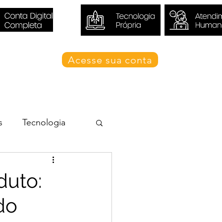
Acesse sua conta
Blog Valori
s
Tecnologia
duto:
do