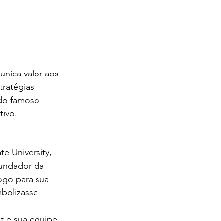
nica valor aos 
ratégias 
 do famoso 
tivo.
e University, 
fundador da 
ogo para sua 
mbolizasse 
t e sua equipe, 