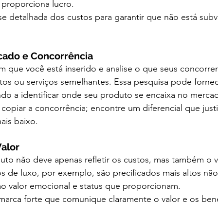
 proporciona lucro.
se detalhada dos custos para garantir que não está subv
cado e Concorrência
 que você está inserido e analise o que seus concorren
os ou serviços semelhantes. Essa pesquisa pode forne
ndo a identificar onde seu produto se encaixa no merca
a copiar a concorrência; encontre um diferencial que just
ais baixo.
alor
to não deve apenas refletir os custos, mas também o v
os de luxo, por exemplo, são precificados mais altos nã
ao valor emocional e status que proporcionam.
arca forte que comunique claramente o valor e os bene