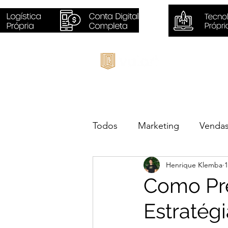
Inicio
Todos
Marketing
Venda
Henrique Klemba
1
Sustentabilidade
Negóc
Como Pre
Estratég