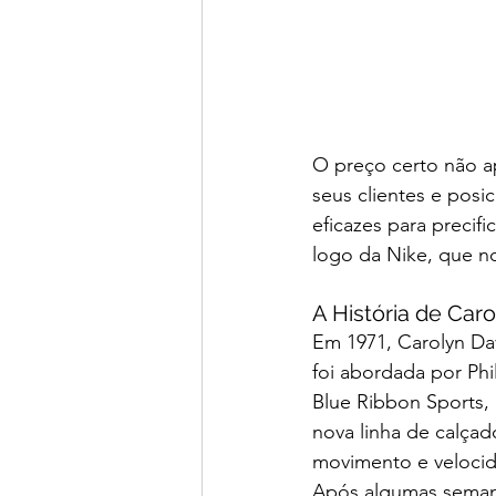
O preço certo não a
seus clientes e posi
eficazes para precif
logo da Nike, que no
A História de Car
Em 1971, Carolyn Dav
foi abordada por Phi
Blue Ribbon Sports, 
nova linha de calçad
movimento e veloci
Após algumas semanas