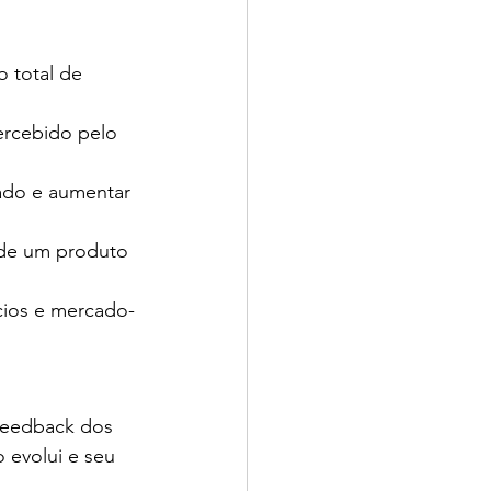
 total de 
ercebido pelo 
ado e aumentar 
 de um produto 
cios e mercado-
 feedback dos 
 evolui e seu 