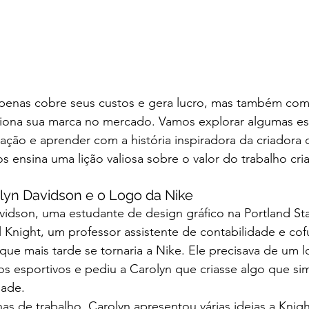
penas cobre seus custos e gera lucro, mas também comu
ciona sua marca no mercado. Vamos explorar algumas est
icação e aprender com a história inspiradora da criadora
s ensina uma lição valiosa sobre o valor do trabalho cria
olyn Davidson e o Logo da Nike
idson, uma estudante de design gráfico na Portland Stat
l Knight, um professor assistente de contabilidade e co
que mais tarde se tornaria a Nike. Ele precisava de um l
os esportivos e pediu a Carolyn que criasse algo que si
dade.
 de trabalho, Carolyn apresentou várias ideias a Knigh