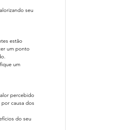
alorizando seu 
tes estão 
cer um ponto 
do.
ifique um 
alor percebido 
o por causa dos 
fícios do seu 