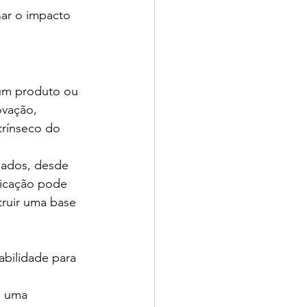
sar o impacto 
 um produto ou 
ovação, 
trínseco do 
nados, desde 
icação pode 
ruir uma base 
abilidade para 
m uma 