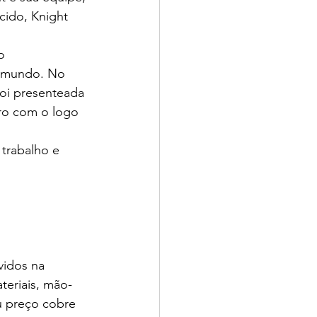
cido, Knight 
o 
 mundo. No 
oi presenteada 
ro com o logo 
 trabalho e 
vidos na 
teriais, mão-
eu preço cobre 