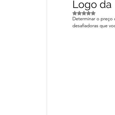
Logo da 
Avaliado com NaN d
Determinar o preço c
desafiadoras que v