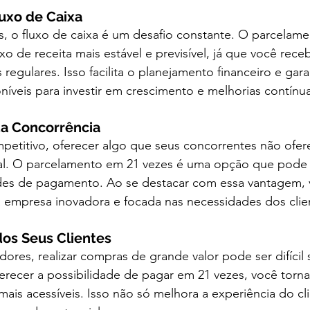
luxo de Caixa
s, o fluxo de caixa é um desafio constante. O parcelam
o de receita mais estável e previsível, já que você rece
egulares. Isso facilita o planejamento financeiro e gar
níveis para investir em crescimento e melhorias contínua
da Concorrência
titivo, oferecer algo que seus concorrentes não ofer
al. O parcelamento em 21 vezes é uma opção que pode at
des de pagamento. Ao se destacar com essa vantagem, 
empresa inovadora e focada nas necessidades dos clie
 dos Seus Clientes
ores, realizar compras de grande valor pode ser difíci
recer a possibilidade de pagar em 21 vezes, você torna
mais acessíveis. Isso não só melhora a experiência do cl