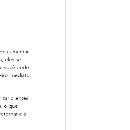
 de aumentar 
, eles se 
ue você pode 
eiro imediato.
zar clientes. 
, o que 
retornar e a 