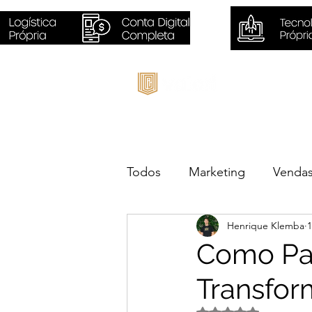
Inicio
Todos
Marketing
Venda
Henrique Klemba
1
Sustentabilidade
Negóc
Como Par
Transfor
Avaliado com NaN d