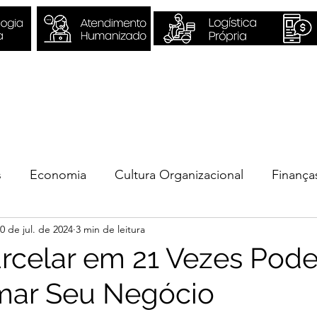
Sobre Nós
Quero ser Valori
s
Economia
Cultura Organizacional
Finança
0 de jul. de 2024
3 min de leitura
ios
celar em 21 Vezes Pod
mar Seu Negócio
e 5 estrelas.