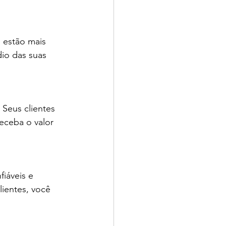
 estão mais 
io das suas 
Seus clientes 
eceba o valor 
iáveis e 
ientes, você 