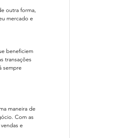
e outra forma, 
seu mercado e 
ue beneficiem 
s transações 
tá sempre 
ma maneira de 
gócio. Com as 
 vendas e 