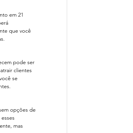
ento em 21 
berá 
ante que você 
s.
ecem pode ser 
rair clientes 
você se 
ntes.
l sem opções de 
 esses 
iente, mas 