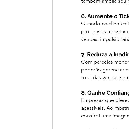
também amplia seu 
6. Aumente o Tic
Quando os clientes 
propensos a gastar m
vendas, impulsionan
7. Reduza a Inad
Com parcelas menores
poderão gerenciar m
total das vendas se
8
.
 Ganhe Confianç
Empresas que oferec
acessíveis. Ao mostr
constrói uma imagem